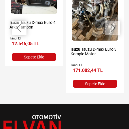
Isuzu
Isuzu D-max Euro 4
Arka Tampon
İkinci El
12.546,05 TL
Isuzu
Isuzu D-max Euro 3
Komple Motor
Sepete Ekle
İkinci El
171.082,44 TL
Sepete Ekle