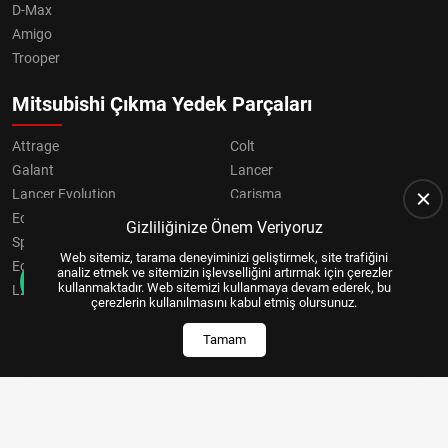
D-Max
Amigo
Trooper
Mitsubishi Çıkma Yedek Parçaları
Attrage
Colt
Galant
Lancer
Lancer Evolution
Carisma
Eclipse
Grandis
Gizliliğinize Önem Veriyoruz
Space Star
ASX
Web sitemiz, tarama deneyiminizi geliştirmek, site trafiğini
Eclipse Cross
OUTLANDER
analiz etmek ve sitemizin işlevselliğini artırmak için çerezler
kullanmaktadır. Web sitemizi kullanmaya devam ederek, bu
L200
Pajero
çerezlerin kullanılmasını kabul etmiş olursunuz.
Tamam
Copyright © 2024, All Right Reserved
US YAZILIM