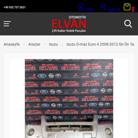
+90 532 737 2621
Giriş
Üye Ol
0
Anasayfa
Araçlar
Isuzu
Isuzu D-max Euro 4 2008-2012 Gri Ön Ta