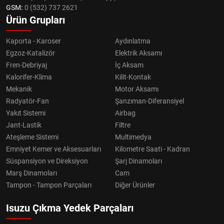
GSM:
0 (532) 737 2621
Ürün Grupları
Kaporta - Karoser
Aydınlatma
Egzoz-Katalizör
Elektrik Aksamı
Fren-Debriyaj
İç Aksam
Kalorifer-Klima
Kilit-Kontak
Mekanik
Motor Aksamı
Radyatör-Fan
Şanzıman-Diferansiyel
Yakıt Sistemi
Airbag
Jant-Lastik
Filtre
Ateşleme Sistemi
Multimedya
Emniyet Kemer ve Aksesuarları
Kilometre Saati - Kadran
Süspansiyon ve Direksiyon
Şarj Dinamoları
Marş Dinamoları
Cam
Tampon - Tampon Parçaları
Diğer Ürünler
Isuzu Çıkma Yedek Parçaları