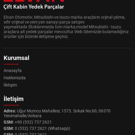
Elvan Otomotiv; Mitsubishi ve Isuzu marka araçların orjinal çıkma,
sıfır orijinal ve yeni yan sanayi parça satışını
yapmaktadır.Stoklarımızda tüm marka,model Mitsubishi - Isuzu
araçlara ait yedek parçalar mevcuttur.Web Sitemizde bulamadığınız
ürünler için bizimle iletişime geçiniz.
Kurumsal
Anasayfa
Hakkımızda
İletişim
İletişim
Adres:
Uğur Mumcu Mahallesi, 1573. Sokak No:60, 06370
Yenimahalle/Ankara
GSM:
+90 (532) 737 2621
GSM:
0 (532) 737 2621 (Whatsapp)
GSM:
0 (532) 737 2621