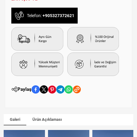
Telefon:
+905327372621
Paylaş
Galeri
Ürün Açıklaması