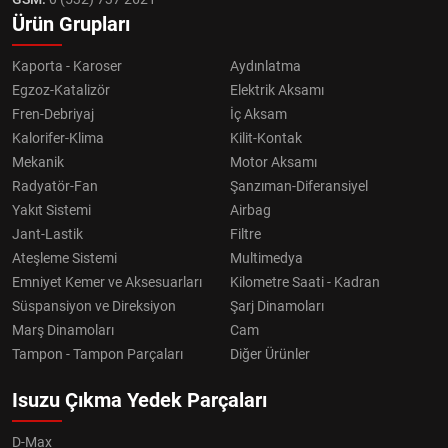
Ürün Grupları
Kaporta - Karoser
Aydınlatma
Egzoz-Katalizör
Elektrik Aksamı
Fren-Debriyaj
İç Aksam
Kalorifer-Klima
Kilit-Kontak
Mekanik
Motor Aksamı
Radyatör-Fan
Şanzıman-Diferansiyel
Yakıt Sistemi
Airbag
Jant-Lastik
Filtre
Ateşleme Sistemi
Multimedya
Emniyet Kemer ve Aksesuarları
Kilometre Saati - Kadran
Süspansiyon ve Direksiyon
Şarj Dinamoları
Marş Dinamoları
Cam
Tampon - Tampon Parçaları
Diğer Ürünler
Isuzu Çıkma Yedek Parçaları
D-Max