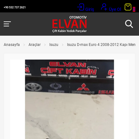
+90 532 737 2621
Giriş
Üye Ol
0
Anasayfa
Araçlar
Isuzu
Isuzu D-max Euro 4 2008-2012 Kapı Menteş