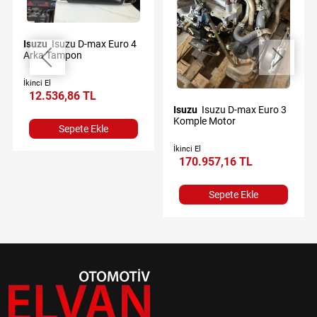
Isuzu
Isuzu D-max Euro 4
Arka Tampon
İkinci El
12.536,86 TL
Isuzu
Isuzu D-max Euro 3
Komple Motor
Sepete Ekle
İkinci El
170.957,16 TL
Sepete Ekle