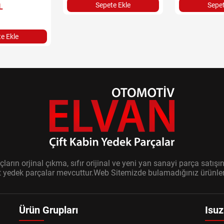
Sepete Ekle
Sepet
L
e Ekle
ların orjinal çıkma, sıfır orijinal ve yeni yan sanayi parça sat
it yedek parçalar mevcuttur.Web Sitemizde bulamadığınız ürünler i
Ürün Grupları
Isuz