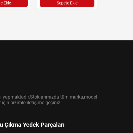
e Ekle
Sepete Ekle
Sepet
ışını yapmaktadır.Stoklarımızda tüm marka,model
çin bizimle iletişime geçiniz.
u Çıkma Yedek Parçaları