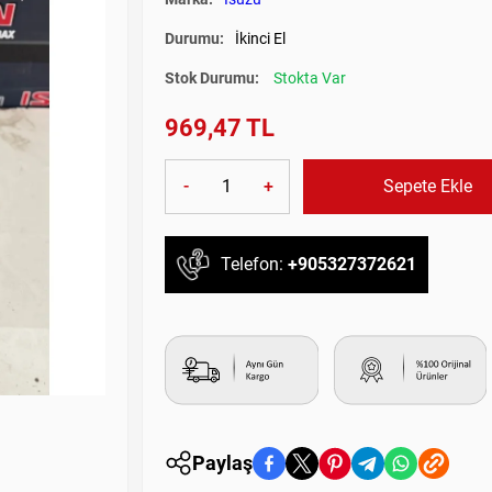
Durumu:
İkinci El
Stok Durumu:
Stokta Var
969,47 TL
-
+
Sepete Ekle
Telefon:
+905327372621
Paylaş