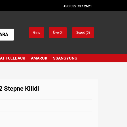
+90 532 737 2621
Giriş
Üye Ol
Sepet (
0
)
ARA
IAT FULLBACK
AMAROK
SSANGYONG
 Stepne Kilidi