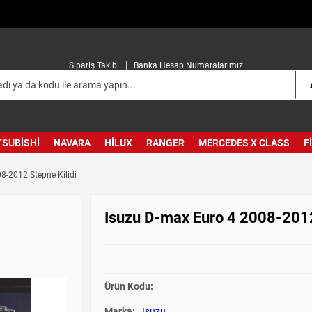
Sipariş Takibi
Banka Hesap Numaralarımız
TSUBISHI
NAVARA
HILUX
RANGER
MERCEDES X CLASS
F
8-2012 Stepne Kilidi
Isuzu D-max Euro 4 2008-2012
Ürün Kodu:
Marka:
Isuzu