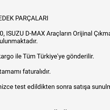
YEDEK PARÇALARI
, ISUZU D-MAX Araçların Orijinal Çıkma
 bulunmaktadır.
argo ile Tüm Türkiye'ye gönderilir.
tamamı faturalıdır.
zce test edildikten sonra satışa sunul