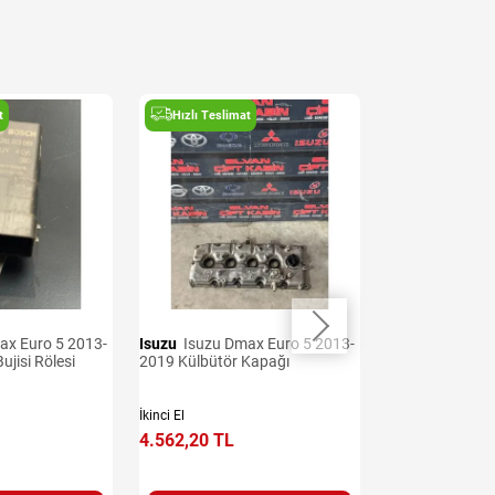
t
Hızlı Teslimat
Hızlı Teslima
Isuzu
Isuzu Dmax Euro 5 2013-
Isuzu
Isuzu Dmax Euro 5 2013-
ujisi Rölesi
2019 Külbütör Kapağı
2019 Sis Lamba
İkinci El
İkinci El
4.562,20 TL
3.706,79 TL