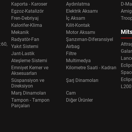
Kaporta - Karoser
Aydınlatma
D-Ma
Egzoz-Katalizör
Elektrik Aksamı
Amig
Fren-Debriyaj
İç Aksam
Troo
Kalorifer-Klima
Kilit-Kontak
Mits
Mekanik
Motor Aksamı
Radyatör-Fan
Şanzıman-Diferansiyel
:60,
Attra
Yakıt Sistemi
Airbag
Gala
Jant-Lastik
Filtre
Lance
Ateşleme Sistemi
Multimedya
Eclip
Emniyet Kemer ve
Kilometre Saati - Kadran
Spac
Aksesuarları
Eclip
Süspansiyon ve
Şarj Dinamoları
Direksiyon
L200
Marş Dinamoları
Cam
Tampon - Tampon
Diğer Ürünler
Parçaları