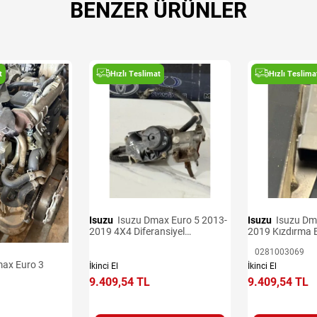
BENZER ÜRÜNLER
t
Hızlı Teslimat
Hızlı Teslima
Isuzu
Isuzu Dmax Euro 5 2013-
Isuzu
Isuzu Dmax Euro 5 2013-
2019 4X4 Diferansiyel
2019 Kızdırma B
Aktüatörü
0281003069
İkinci El
İkinci El
9.409,54 TL
9.409,54 TL