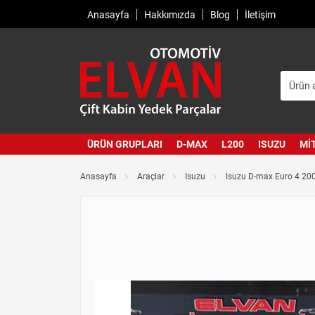
Anasayfa
Hakkımızda
Blog
İletişim
ÜRÜN GRUPLARI
D-MAX
L200
ISUZU
MI
Anasayfa
Araçlar
Isuzu
Isuzu D-max Euro 4 200