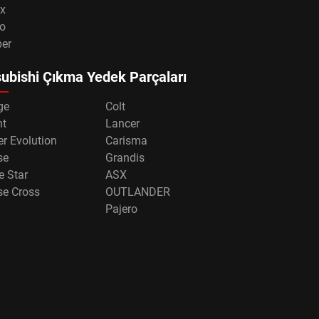
x
o
per
ubishi Çıkma Yedek Parçaları
ge
Colt
nt
Lancer
r Evolution
Carisma
se
Grandis
e Star
ASX
se Cross
OUTLANDER
Pajero