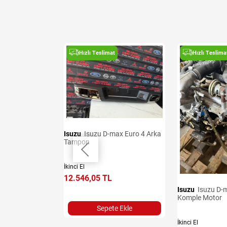
t
Hızlı Teslimat
Hızlı Teslima
Isuzu
Isuzu D-max Euro 4 Arka
Tampon
sı
İkinci El
12.546,05 TL
Isuzu
Isuzu D-max Euro 3
Komple Motor
Sepete Ekle
İkinci El