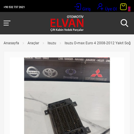
+90 532 737 2621
Giriş
Üye Ol
0
Anasayfa
Araçlar
Isuzu
Isuzu D-max Euro 4 2008-2012 Yakıt Soğu