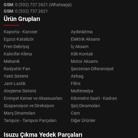
GSM:
0 (532) 737 2621 (Whatsapp)
GSM:
0 (532) 737 2621
Ürün Grupları
Kaporta - Karoser
Aydınlatma
Egzoz-Katalizör
Elektrik Aksamı
Fren-Debriyaj
İç Aksam
Kalorifer-Klima
Kilit-Kontak
Mekanik
Motor Aksamı
Radyatör-Fan
Şanzıman-Diferansiyel
Yakıt Sistemi
Airbag
Jant-Lastik
Filtre
Ateşleme Sistemi
Multimedya
Emniyet Kemer ve Aksesuarları
Kilometre Saati - Kadran
Süspansiyon ve Direksiyon
Şarj Dinamoları
Marş Dinamoları
Cam
Tampon - Tampon Parçaları
Diğer Ürünler
Isuzu Çıkma Yedek Parçaları