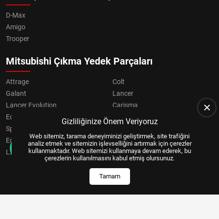
D-Max
Amigo
Trooper
Mitsubishi Çıkma Yedek Parçaları
Attrage
Colt
Galant
Lancer
Lancer Evolution
Carisma
Eclipse
Grandis
Gizliliğinize Önem Veriyoruz
Space Star
ASX
Web sitemiz, tarama deneyiminizi geliştirmek, site trafiğini
Eclipse Cross
OUTLANDER
analiz etmek ve sitemizin işlevselliğini artırmak için çerezler
kullanmaktadır. Web sitemizi kullanmaya devam ederek, bu
L200
Pajero
çerezlerin kullanılmasını kabul etmiş olursunuz.
Tamam
Copyright © 2024, All Right Reserved
US YAZILIM