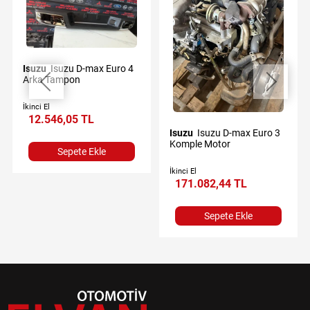
Isuzu
Isuzu D-max Euro 4
Arka Tampon
İkinci El
12.546,05 TL
Isuzu
Isuzu D-max Euro 3
Komple Motor
Sepete Ekle
İkinci El
171.082,44 TL
Sepete Ekle