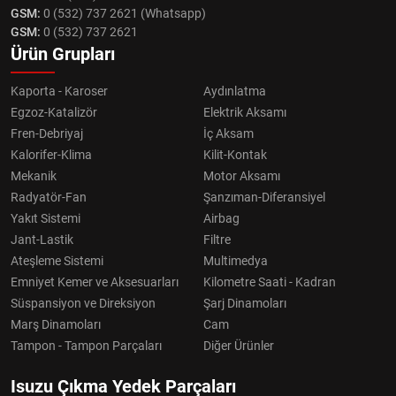
GSM:
0 (532) 737 2621 (Whatsapp)
GSM:
0 (532) 737 2621
Ürün Grupları
Kaporta - Karoser
Aydınlatma
Egzoz-Katalizör
Elektrik Aksamı
Fren-Debriyaj
İç Aksam
Kalorifer-Klima
Kilit-Kontak
Mekanik
Motor Aksamı
Radyatör-Fan
Şanzıman-Diferansiyel
Yakıt Sistemi
Airbag
Jant-Lastik
Filtre
Ateşleme Sistemi
Multimedya
Emniyet Kemer ve Aksesuarları
Kilometre Saati - Kadran
Süspansiyon ve Direksiyon
Şarj Dinamoları
Marş Dinamoları
Cam
Tampon - Tampon Parçaları
Diğer Ürünler
Isuzu Çıkma Yedek Parçaları