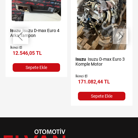
Isuzu
Isuzu D-max Euro 4
Arka Tampon
İkinci El
12.546,05 TL
Isuzu
Isuzu D-max Euro 3
Komple Motor
Sepete Ekle
İkinci El
171.082,44 TL
Sepete Ekle