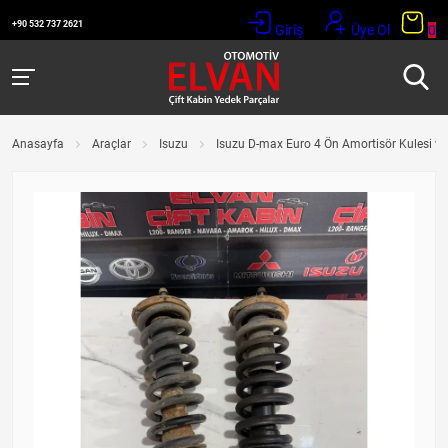
+90 532 737 2621
Giriş
Üye Ol
0
Anasayfa
Araçlar
Isuzu
Isuzu D-max Euro 4 Ön Amortisör Kulesi ve