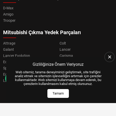
D-Max
Amigo
Trooper
Mitsubishi Çıkma Yedek Parçaları
Attrage
Colt
Galant
Lancer
Lancer Evolution
Carisma
Eclipse
Grandis
Gizliliğinize Önem Veriyoruz
Space Star
ASX
Web sitemiz, tarama deneyiminizi geliştirmek, site trafiğini
Eclipse Cross
OUTLANDER
analiz etmek ve sitemizin işlevselliğini artırmak için çerezler
kullanmaktadır. Web sitemizi kullanmaya devam ederek, bu
L200
Pajero
çerezlerin kullanılmasını kabul etmiş olursunuz.
Tamam
Copyright © 2024, All Right Reserved
US YAZILIM