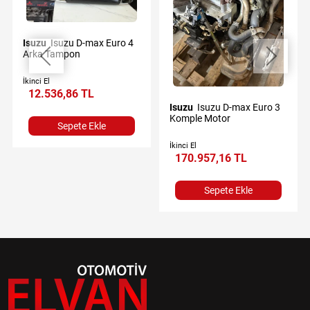
Isuzu
Isuzu D-max Euro 4
Arka Tampon
İkinci El
12.536,86 TL
Isuzu
Isuzu D-max Euro 3
Komple Motor
Sepete Ekle
İkinci El
170.957,16 TL
Sepete Ekle