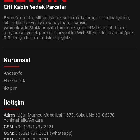
Elvan Otomotiv; Mitsubishi ve Isuzu marka araçların orjinal çıkma,
sıfır orijinal ve yeni yan sanayi parça satışını
yapmaktadır.Stoklarımızda tüm marka,model Mitsubishi - Isuzu
araçlara ait yedek parçalar mevcuttur.Web Sitemizde bulamadığınız
ürünler için bizimle iletişime geçiniz.
Kurumsal
Anasayfa
Hakkımızda
İletişim
İletişim
Adres:
Uğur Mumcu Mahallesi, 1573. Sokak No:60, 06370
Yenimahalle/Ankara
GSM:
+90 (532) 737 2621
GSM:
0 (532) 737 2621 (Whatsapp)
GSM:
0 (532) 737 2621