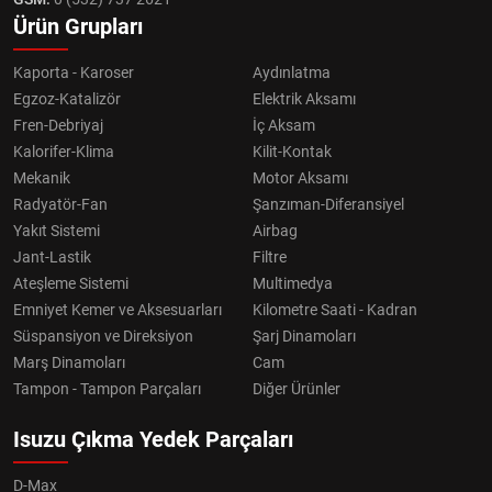
Ürün Grupları
Kaporta - Karoser
Aydınlatma
Egzoz-Katalizör
Elektrik Aksamı
Fren-Debriyaj
İç Aksam
Kalorifer-Klima
Kilit-Kontak
Mekanik
Motor Aksamı
Radyatör-Fan
Şanzıman-Diferansiyel
Yakıt Sistemi
Airbag
Jant-Lastik
Filtre
Ateşleme Sistemi
Multimedya
Emniyet Kemer ve Aksesuarları
Kilometre Saati - Kadran
Süspansiyon ve Direksiyon
Şarj Dinamoları
Marş Dinamoları
Cam
Tampon - Tampon Parçaları
Diğer Ürünler
Isuzu Çıkma Yedek Parçaları
D-Max