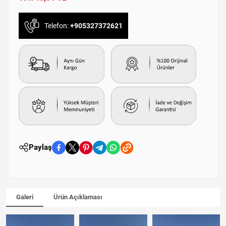
Telefon:
+905327372621
Paylaş
Galeri
Ürün Açıklaması