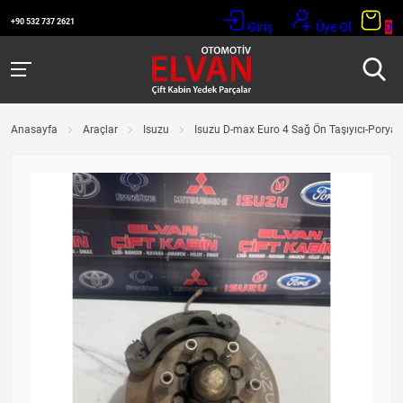
+90 532 737 2621
Giriş
Üye Ol
0
Anasayfa
Araçlar
Isuzu
Isuzu D-max Euro 4 Sağ Ön Taşıyıcı-Porya-