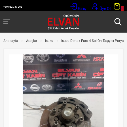
+90 532 737 2621
Giriş
Üye Ol
0
Anasayfa
Araçlar
Isuzu
Isuzu D-max Euro 4 Sol Ön Taşıyıcı-Porya-