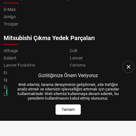
D-Max
Amigo
Trooper
Mitsubishi Çıkma Yedek Parçaları
Attrage
Colt
Galant
Lancer
Lancer Evolution
Carisma
Eclipse
Grandis
Gizliliğinize Önem Veriyoruz
Space Star
ASX
Web sitemiz, tarama deneyiminizi geliştirmek, site trafiğini
Eclipse Cross
OUTLANDER
analiz etmek ve sitemizin işlevselliğini artırmak için çerezler
kullanmaktadır. Web sitemizi kullanmaya devam ederek, bu
L200
Pajero
çerezlerin kullanılmasını kabul etmiş olursunuz.
Tamam
Copyright © 2024, All Right Reserved
US YAZILIM