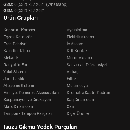
GSM:
0 (532) 737 2621 (Whatsapp)
GSM:
0 (532) 737 2621
Ürün Grupları
Kaporta - Karoser
Aydınlatma
Egzoz-Katalizör
Elektrik Aksamı
Fren-Debriyaj
İç Aksam
Kalorifer-Klima
Kilit-Kontak
Mekanik
Motor Aksamı
Radyatör-Fan
Şanzıman-Diferansiyel
Yakıt Sistemi
Airbag
Jant-Lastik
Filtre
Ateşleme Sistemi
Multimedya
Emniyet Kemer ve Aksesuarları
Kilometre Saati - Kadran
Süspansiyon ve Direksiyon
Şarj Dinamoları
Marş Dinamoları
Cam
Tampon - Tampon Parçaları
Diğer Ürünler
Isuzu Çıkma Yedek Parçaları