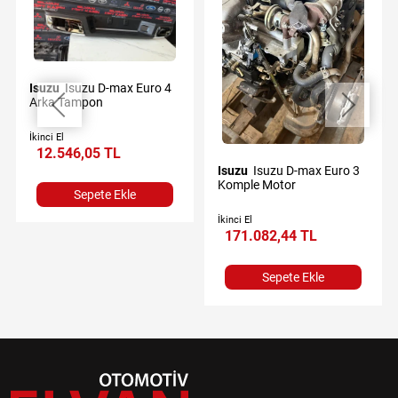
Isuzu
Isuzu D-max Euro 4
Arka Tampon
İkinci El
12.546,05 TL
Isuzu
Isuzu D-max Euro 3
Komple Motor
Sepete Ekle
İkinci El
171.082,44 TL
Sepete Ekle