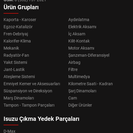
Ürün Grupları
Kaporta - Karoser
Aydınlatma
Egzoz-Katalizör
Elektrik Aksamı
Fren-Debriyaj
İç Aksam
Kalorifer-Klima
Kilit-Kontak
Mekanik
Motor Aksamı
Radyatör-Fan
Şanzıman-Diferansiyel
Yakıt Sistemi
Airbag
Jant-Lastik
Filtre
Ateşleme Sistemi
Multimedya
Emniyet Kemer ve Aksesuarları
Kilometre Saati - Kadran
Süspansiyon ve Direksiyon
Şarj Dinamoları
Marş Dinamoları
Cam
Tampon - Tampon Parçaları
Diğer Ürünler
Isuzu Çıkma Yedek Parçaları
D-Max