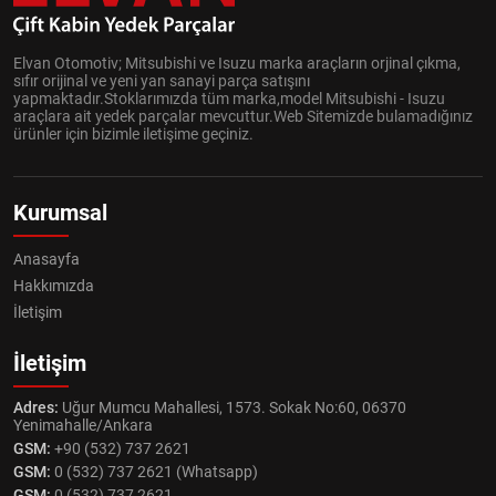
Elvan Otomotiv; Mitsubishi ve Isuzu marka araçların orjinal çıkma,
sıfır orijinal ve yeni yan sanayi parça satışını
yapmaktadır.Stoklarımızda tüm marka,model Mitsubishi - Isuzu
araçlara ait yedek parçalar mevcuttur.Web Sitemizde bulamadığınız
ürünler için bizimle iletişime geçiniz.
Kurumsal
Anasayfa
Hakkımızda
İletişim
İletişim
Adres:
Uğur Mumcu Mahallesi, 1573. Sokak No:60, 06370
Yenimahalle/Ankara
GSM:
+90 (532) 737 2621
GSM:
0 (532) 737 2621 (Whatsapp)
GSM:
0 (532) 737 2621