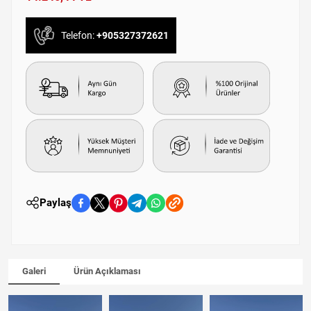
Telefon:
+905327372621
Paylaş
Galeri
Ürün Açıklaması