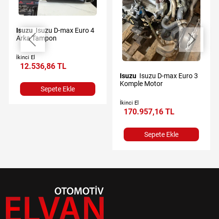
Isuzu
Isuzu D-max Euro 4
Arka Tampon
İkinci El
12.536,86 TL
Isuzu
Isuzu D-max Euro 3
Komple Motor
Sepete Ekle
İkinci El
170.957,16 TL
Sepete Ekle