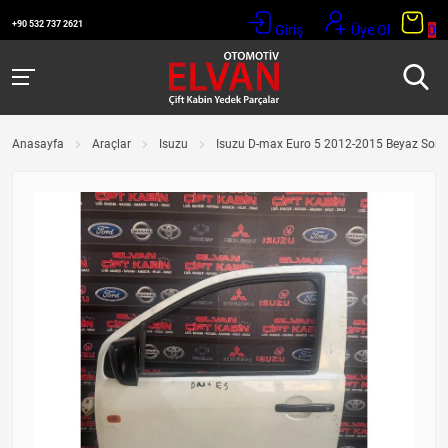
+90 532 737 2621
Giriş
Üye Ol
0
Anasayfa
Araçlar
Isuzu
Isuzu D-max Euro 5 2012-2015 Beyaz Sol 