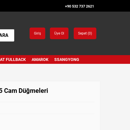
+90 532 737 2621
Giriş
Üye Ol
Sepet (
0
)
ARA
IAT FULLBACK
AMAROK
SSANGYONG
15 Cam Düğmeleri