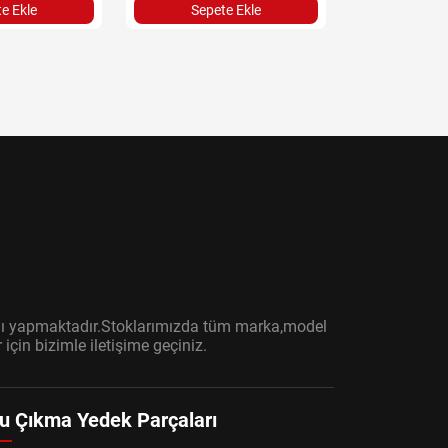
e Ekle
Sepete Ekle
Sepet
ışını yapmaktadır.Stoklarımızda tüm marka,model
çin bizimle iletişime geçiniz.
u Çıkma Yedek Parçaları