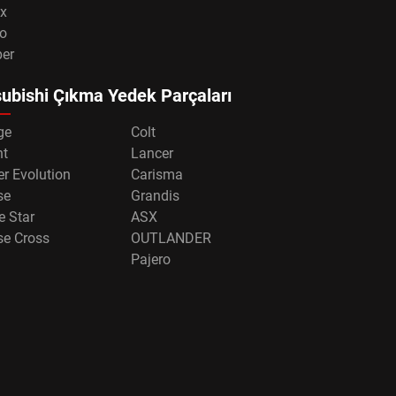
x
o
per
ubishi Çıkma Yedek Parçaları
ge
Colt
nt
Lancer
r Evolution
Carisma
se
Grandis
e Star
ASX
se Cross
OUTLANDER
Pajero