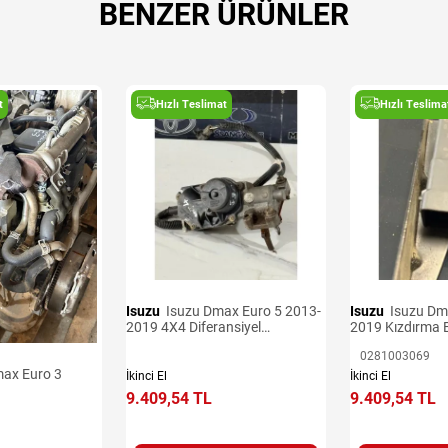
BENZER ÜRÜNLER
t
Hızlı Teslimat
Hızlı Teslima
Isuzu
Isuzu Dmax Euro 5 2013-
Isuzu
Isuzu Dmax Euro 5 2013-
2019 4X4 Diferansiyel
2019 Kızdırma B
Aktüatörü
0281003069
İkinci El
İkinci El
9.409,54 TL
9.409,54 TL