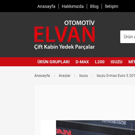
Anasayfa
Hakkımızda
Blog
İletişim
ÜRÜN GRUPLARI
D-MAX
L200
ISUZU
MI
Anasayfa
Araçlar
Isuzu
Isuzu D-max Euro 5 20