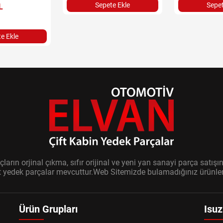
Sepete Ekle
Sepet
L
e Ekle
ların orjinal çıkma, sıfır orijinal ve yeni yan sanayi parça sat
it yedek parçalar mevcuttur.Web Sitemizde bulamadığınız ürünler i
Ürün Grupları
Isuz