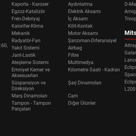
Kaporta - Karoser
Aydınlatma
D-Ma
Egzoz-Katalizör
Elektrik Aksamı
Amig
Fren-Debriyaj
İç Aksam
Troo
Kalorifer-Klima
Kilit-Kontak
Mits
Mekanik
Motor Aksamı
Radyatör-Fan
Şanzıman-Diferansiyel
:60,
Attra
Yakıt Sistemi
Airbag
Gala
Jant-Lastik
Filtre
Lance
Ateşleme Sistemi
Multimedya
Eclip
Emniyet Kemer ve
Kilometre Saati - Kadran
Spac
Aksesuarları
Eclip
Süspansiyon ve
Şarj Dinamoları
Direksiyon
L200
Marş Dinamoları
Cam
Tampon - Tampon
Diğer Ürünler
Parçaları