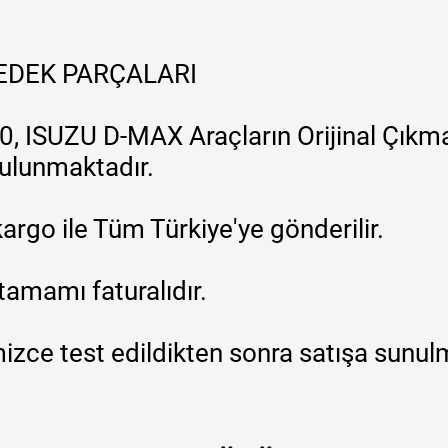
YEDEK PARÇALARI
, ISUZU D-MAX Araçların Orijinal Çıkma
 bulunmaktadır.
argo ile Tüm Türkiye'ye gönderilir.
tamamı faturalıdır.
zce test edildikten sonra satışa sunul