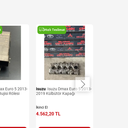
t
Hızlı Teslimat
Hızlı Teslima
Isuzu
Isuzu Dmax Euro 5 2013-
Isuzu
Isuzu Dmax Euro 5 2013-
ujisi Rölesi
2019 Külbütör Kapağı
2019 Sis Lamba
İkinci El
İkinci El
4.562,20 TL
3.706,79 TL