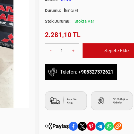
Durumu:
İkinci El
Stok Durumu:
Stokta Var
2.281,10 TL
-
+
Sepete Ekle
Telefon:
+905327372621
Paylaş