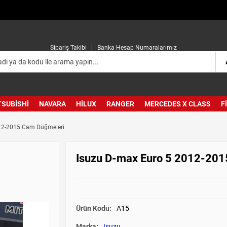
Sipariş Takibi
Banka Hesap Numaralarımız
TSUBISHI
NAVARA
HILUX
RANGER
MERCEDES X CLASS
F
12-2015 Cam Düğmeleri
Isuzu D-max Euro 5 2012-20
Ürün Kodu:
A15
Marka:
Isuzu