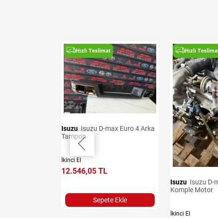
t
Hızlı Teslimat
Hızlı Teslima
Isuzu
Isuzu D-max Euro 4 Arka
Tampon
sı
İkinci El
12.546,05 TL
Isuzu
Isuzu D-max Euro 3
Komple Motor
Sepete Ekle
İkinci El