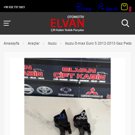
+90 532 737 2621
Giriş
Üye Ol
0
Anasayfa
Araçlar
Isuzu
Isuzu D-max Euro 5 2012-2015 Gaz Pedalı