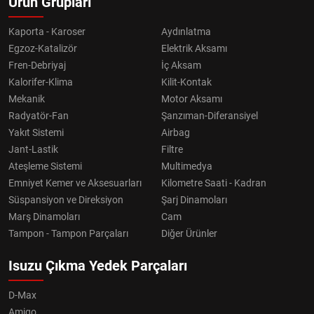
Ürün Grupları
Kaporta - Karoser
Aydınlatma
Egzoz-Katalizör
Elektrik Aksamı
Fren-Debriyaj
İç Aksam
Kalorifer-Klima
Kilit-Kontak
Mekanik
Motor Aksamı
Radyatör-Fan
Şanzıman-Diferansiyel
Yakıt Sistemi
Airbag
Jant-Lastik
Filtre
Ateşleme Sistemi
Multimedya
Emniyet Kemer ve Aksesuarları
Kilometre Saati - Kadran
Süspansiyon ve Direksiyon
Şarj Dinamoları
Marş Dinamoları
Cam
Tampon - Tampon Parçaları
Diğer Ürünler
Isuzu Çıkma Yedek Parçaları
D-Max
Amigo