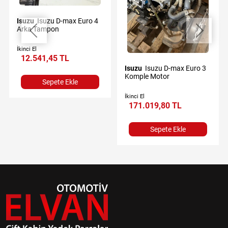
Isuzu
Isuzu D-max Euro 4
Arka Tampon
İkinci El
12.541,45 TL
Isuzu
Isuzu D-max Euro 3
Komple Motor
Sepete Ekle
İkinci El
171.019,80 TL
Sepete Ekle