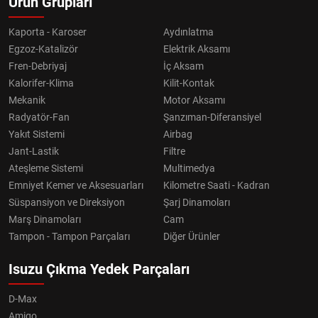
Ürün Grupları
Kaporta - Karoser
Aydınlatma
Egzoz-Katalizör
Elektrik Aksamı
Fren-Debriyaj
İç Aksam
Kalorifer-Klima
Kilit-Kontak
Mekanik
Motor Aksamı
Radyatör-Fan
Şanzıman-Diferansiyel
Yakıt Sistemi
Airbag
Jant-Lastik
Filtre
Ateşleme Sistemi
Multimedya
Emniyet Kemer ve Aksesuarları
Kilometre Saati - Kadran
Süspansiyon ve Direksiyon
Şarj Dinamoları
Marş Dinamoları
Cam
Tampon - Tampon Parçaları
Diğer Ürünler
Isuzu Çıkma Yedek Parçaları
D-Max
Amigo