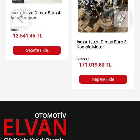
Isuzu
Isuzu D-max Euro 4
Arka Tampon
İkinci El
12.541,45 TL
Isuzu
Isuzu D-max Euro 3
Komple Motor
Sepete Ekle
İkinci El
171.019,80 TL
Sepete Ekle