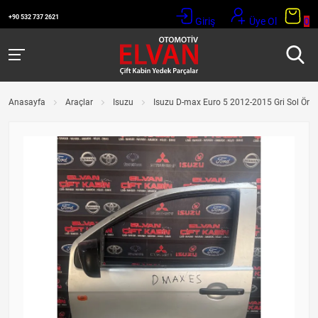
+90 532 737 2621
Giriş
Üye Ol
0
Anasayfa
Araçlar
Isuzu
Isuzu D-max Euro 5 2012-2015 Gri Sol Ön 