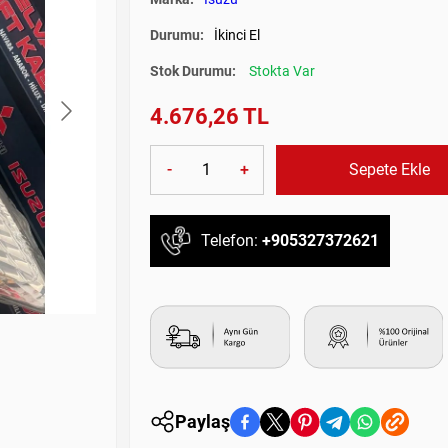
Durumu:
İkinci El
Stok Durumu:
Stokta Var
4.676,26 TL
-
+
Sepete Ekle
Telefon:
+905327372621
Paylaş