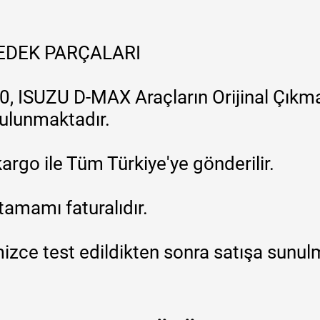
YEDEK PARÇALARI
, ISUZU D-MAX Araçların Orijinal Çıkma
 bulunmaktadır.
argo ile Tüm Türkiye'ye gönderilir.
tamamı faturalıdır.
zce test edildikten sonra satışa sunul