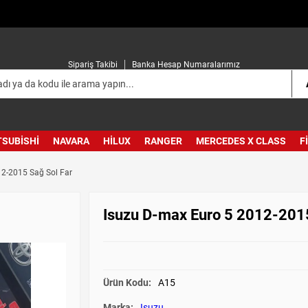
Sipariş Takibi
Banka Hesap Numaralarımız
TSUBISHI
NAVARA
HILUX
RANGER
MERCEDES X CLASS
F
12-2015 Sağ Sol Far
Isuzu D-max Euro 5 2012-2015
Ürün Kodu:
A15
Marka:
Isuzu