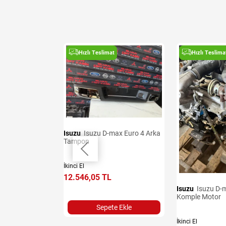
t
Hızlı Teslimat
Hızlı Teslima
Isuzu
Isuzu D-max Euro 4 Arka
Tampon
sı
İkinci El
12.546,05 TL
Isuzu
Isuzu D-max Euro 3
Komple Motor
Sepete Ekle
İkinci El