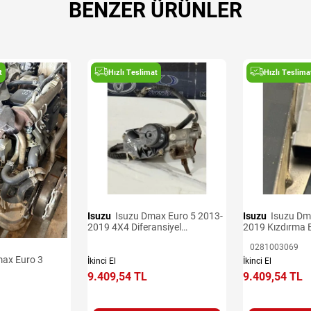
BENZER ÜRÜNLER
t
Hızlı Teslimat
Hızlı Teslima
Isuzu
Isuzu Dmax Euro 5 2013-
Isuzu
Isuzu Dmax Euro 5 2013-
2019 4X4 Diferansiyel
2019 Kızdırma B
Aktüatörü
0281003069
İkinci El
İkinci El
9.409,54 TL
9.409,54 TL