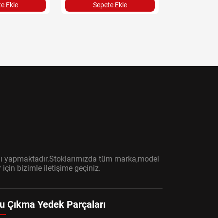
e Ekle
Sepete Ekle
Sepet
ışını yapmaktadır.Stoklarımızda tüm marka,model
çin bizimle iletişime geçiniz.
u Çıkma Yedek Parçaları