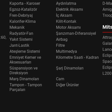
Kaporta - Karoser
Aydınlatma
D-Ma
Egzoz-Katalizör
Elektrik Aksamı
Amig
Fren-Debriyaj
İç Aksam
Troo
Kalorifer-Klima
Kilit-Kontak
Mits
Mekanik
Motor Aksamı
Radyatör-Fan
Şanzıman-Diferansiyel
:60,
Attra
Yakıt Sistemi
Airbag
Gala
Jant-Lastik
Filtre
Lance
Ateşleme Sistemi
Multimedya
Eclip
Emniyet Kemer ve
Kilometre Saati - Kadran
Spac
Aksesuarları
Eclip
Süspansiyon ve
Şarj Dinamoları
Direksiyon
L200
Marş Dinamoları
Cam
Tampon - Tampon
Diğer Ürünler
Parçaları