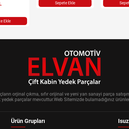
Sepete Ekle
Sepet
L
e Ekle
ların orjinal çıkma, sıfır orijinal ve yeni yan sanayi parça sat
it yedek parçalar mevcuttur.Web Sitemizde bulamadığınız ürünler i
Ürün Grupları
Isuz