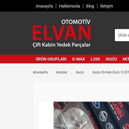
Anasayfa
Hakkımızda
Blog
İletişim
ÜRÜN GRUPLARI
D-MAX
L200
ISUZU
MI
Anasayfa
Araçlar
Isuzu
Isuzu D-max Euro 5 20