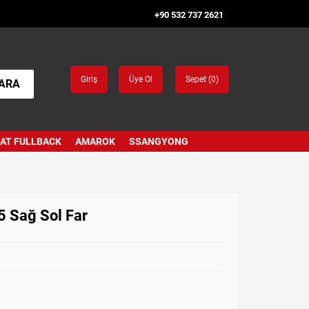
+90 532 737 2621
Giriş
Üye Ol
Sepet (
0
)
ARA
IAT FULLBACK
AMAROK
SSANGYONG
 Sağ Sol Far