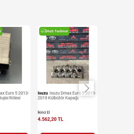
t
Hızlı Teslimat
Hızlı Teslima
Isuzu
Isuzu Dmax Euro 5 2013-
Isuzu
Isuzu Dmax Euro 5 2013-
ujisi Rölesi
2019 Külbütör Kapağı
2019 Sis Lamba
İkinci El
İkinci El
4.562,20 TL
3.706,79 TL