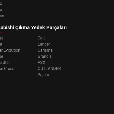
x
o
per
ubishi Çıkma Yedek Parçaları
ge
Colt
nt
Lancer
r Evolution
Carisma
se
Grandis
e Star
ASX
se Cross
OUTLANDER
Pajero