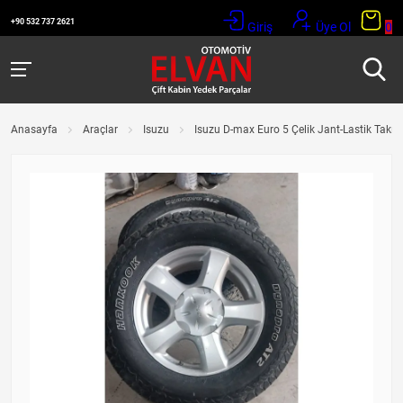
+90 532 737 2621
Giriş
Üye Ol
0
Anasayfa
Araçlar
Isuzu
Isuzu D-max Euro 5 Çelik Jant-Lastik Takı