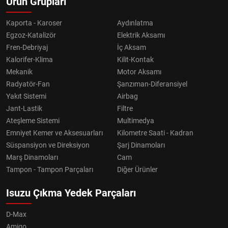
Ürün Grupları
Kaporta - Karoser
Aydınlatma
Egzoz-Katalizör
Elektrik Aksamı
Fren-Debriyaj
İç Aksam
Kalorifer-Klima
Kilit-Kontak
Mekanik
Motor Aksamı
Radyatör-Fan
Şanzıman-Diferansiyel
Yakıt Sistemi
Airbag
Jant-Lastik
Filtre
Ateşleme Sistemi
Multimedya
Emniyet Kemer ve Aksesuarları
Kilometre Saati - Kadran
Süspansiyon ve Direksiyon
Şarj Dinamoları
Marş Dinamoları
Cam
Tampon - Tampon Parçaları
Diğer Ürünler
Isuzu Çıkma Yedek Parçaları
D-Max
Amigo