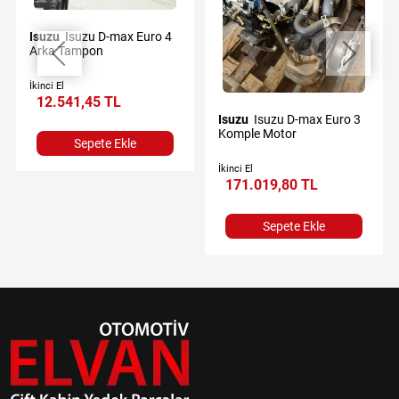
Isuzu
Isuzu D-max Euro 4
Arka Tampon
İkinci El
12.541,45 TL
Isuzu
Isuzu D-max Euro 3
Komple Motor
Sepete Ekle
İkinci El
171.019,80 TL
Sepete Ekle