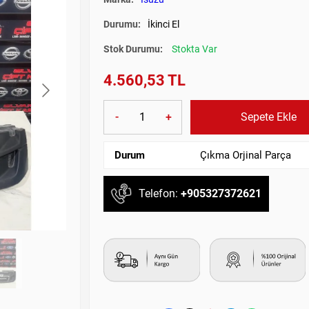
Durumu:
İkinci El
Stok Durumu:
Stokta Var
4.560,53 TL
-
+
Sepete Ekle
Durum
Çıkma Orjinal Parça
Telefon:
+905327372621