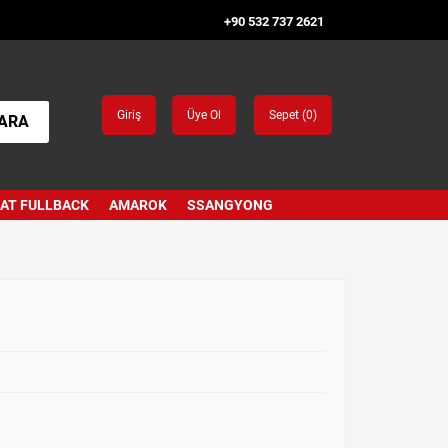
+90 532 737 2621
Giriş
Üye Ol
Sepet (
0
)
ARA
IAT FULLBACK
AMAROK
SSANGYONG