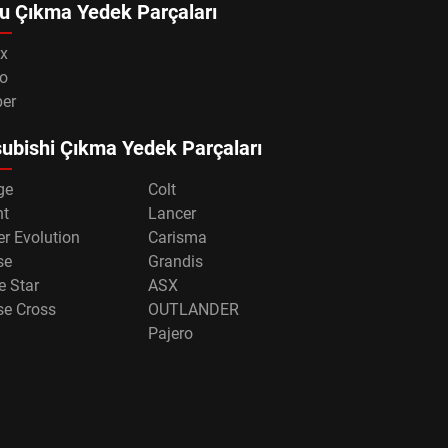
u Çıkma Yedek Parçaları
x
o
per
ubishi Çıkma Yedek Parçaları
ge
Colt
nt
Lancer
r Evolution
Carisma
se
Grandis
e Star
ASX
se Cross
OUTLANDER
Pajero