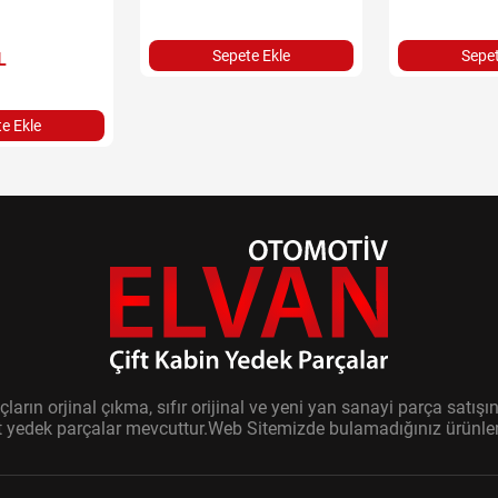
Sepete Ekle
Sepet
L
e Ekle
ların orjinal çıkma, sıfır orijinal ve yeni yan sanayi parça sat
it yedek parçalar mevcuttur.Web Sitemizde bulamadığınız ürünler i