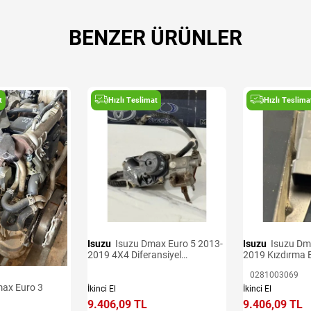
BENZER ÜRÜNLER
t
Hızlı Teslimat
Hızlı Teslima
Isuzu
Isuzu Dmax Euro 5 2013-
Isuzu
Isuzu Dmax Euro 5 2013-
2019 4X4 Diferansiyel
2019 Kızdırma B
Aktüatörü
0281003069
İkinci El
İkinci El
9.406,09 TL
9.406,09 TL