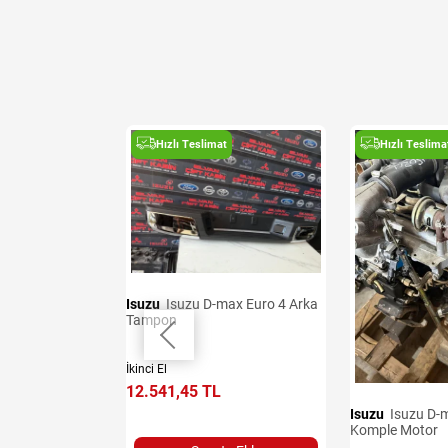
t
Hızlı Teslimat
Hızlı Teslima
Isuzu
Isuzu D-max Euro 4 Arka
Tampon
sı
İkinci El
12.541,45 TL
Isuzu
Isuzu D-max Euro 3
Komple Motor