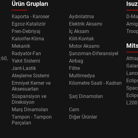
Ürün Grupları
Isuz
Kaporta - Karoser
Aydınlatma
D-Ma
Egzoz-Katalizör
Elektrik Aksamı
Amig
Fren-Debriyaj
İç Aksam
Troo
Kalorifer-Klima
Kilit-Kontak
Mits
Mekanik
Motor Aksamı
Radyatör-Fan
Şanzıman-Diferansiyel
:60,
Attra
Yakıt Sistemi
Airbag
Gala
Jant-Lastik
Filtre
Lance
Ateşleme Sistemi
Multimedya
Eclip
Emniyet Kemer ve
Kilometre Saati - Kadran
Spac
Aksesuarları
Eclip
Süspansiyon ve
Şarj Dinamoları
Direksiyon
L200
Marş Dinamoları
Cam
Tampon - Tampon
Diğer Ürünler
Parçaları