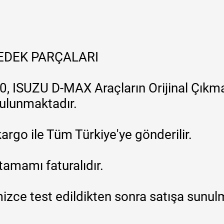
YEDEK PARÇALARI
, ISUZU D-MAX Araçların Orijinal Çıkma
 bulunmaktadır.
argo ile Tüm Türkiye'ye gönderilir.
tamamı faturalıdır.
zce test edildikten sonra satışa sunul