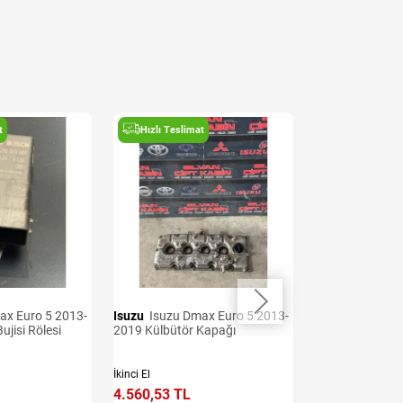
t
Hızlı Teslimat
Hızlı Teslima
Isuzu
Isuzu Dmax Euro 5 2013-
Isuzu
Isuzu Dmax Euro 5 2013-
ujisi Rölesi
2019 Külbütör Kapağı
2019 Sis Lamba
İkinci El
İkinci El
4.560,53 TL
3.705,43 TL