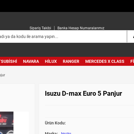
Sipariş Takibi
Banka Hesap Numaralarımız
TSUBISHI
NAVARA
HILUX
RANGER
MERCEDES X CLASS
F
jur
Isuzu D-max Euro 5 Panjur
Ürün Kodu:
Marka:
Isuzu