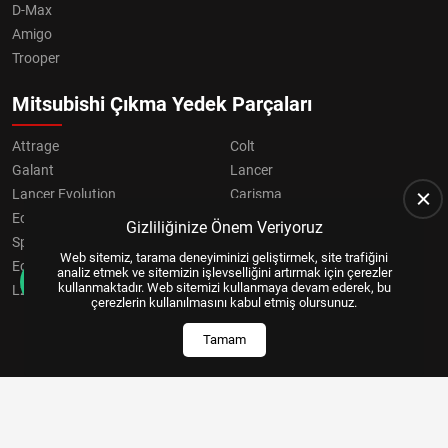
D-Max
Amigo
Trooper
Mitsubishi Çıkma Yedek Parçaları
Attrage
Colt
Galant
Lancer
Lancer Evolution
Carisma
Eclipse
Grandis
Gizliliğinize Önem Veriyoruz
Space Star
ASX
Web sitemiz, tarama deneyiminizi geliştirmek, site trafiğini
Eclipse Cross
OUTLANDER
analiz etmek ve sitemizin işlevselliğini artırmak için çerezler
kullanmaktadır. Web sitemizi kullanmaya devam ederek, bu
L200
Pajero
çerezlerin kullanılmasını kabul etmiş olursunuz.
Tamam
Copyright © 2024, All Right Reserved
US YAZILIM