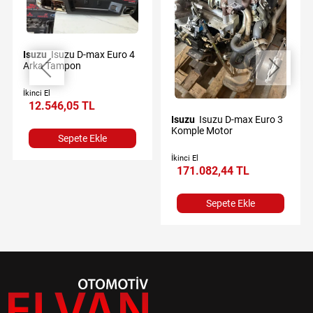
Isuzu
Isuzu D-max Euro 4
Arka Tampon
İkinci El
12.546,05 TL
Isuzu
Isuzu D-max Euro 3
Komple Motor
Sepete Ekle
İkinci El
171.082,44 TL
Sepete Ekle