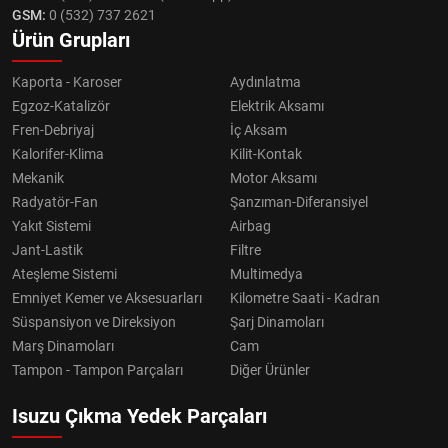
GSM:
0 (532) 737 2621
Ürün Grupları
Kaporta - Karoser
Aydınlatma
Egzoz-Katalizör
Elektrik Aksamı
Fren-Debriyaj
İç Aksam
Kalorifer-Klima
Kilit-Kontak
Mekanik
Motor Aksamı
Radyatör-Fan
Şanzıman-Diferansiyel
Yakıt Sistemi
Airbag
Jant-Lastik
Filtre
Ateşleme Sistemi
Multimedya
Emniyet Kemer ve Aksesuarları
Kilometre Saati - Kadran
Süspansiyon ve Direksiyon
Şarj Dinamoları
Marş Dinamoları
Cam
Tampon - Tampon Parçaları
Diğer Ürünler
Isuzu Çıkma Yedek Parçaları