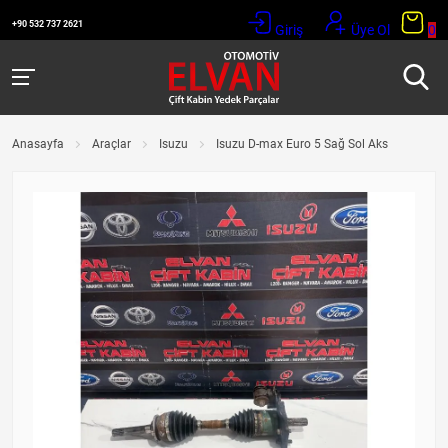
+90 532 737 2621
Giriş
Üye Ol
0
Anasayfa
Araçlar
Isuzu
Isuzu D-max Euro 5 Sağ Sol Aks