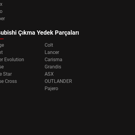
x
o
per
ubishi Çıkma Yedek Parçaları
ge
Colt
nt
Lancer
r Evolution
Carisma
se
Grandis
e Star
ASX
se Cross
OUTLANDER
Pajero