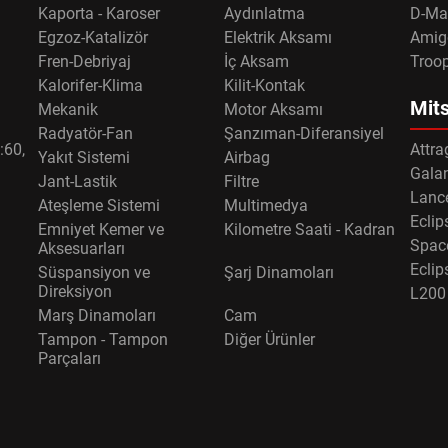
Kaporta - Karoser
Aydınlatma
D-Ma
Egzoz-Katalizör
Elektrik Aksamı
Amig
Fren-Debriyaj
İç Aksam
Troo
Kalorifer-Klima
Kilit-Kontak
Mits
Mekanik
Motor Aksamı
Radyatör-Fan
Şanzıman-Diferansiyel
:60,
Attra
Yakıt Sistemi
Airbag
Gala
Jant-Lastik
Filtre
Lance
Ateşleme Sistemi
Multimedya
Eclip
Emniyet Kemer ve
Kilometre Saati - Kadran
Spac
Aksesuarları
Eclip
Süspansiyon ve
Şarj Dinamoları
Direksiyon
L200
Marş Dinamoları
Cam
Tampon - Tampon
Diğer Ürünler
Parçaları