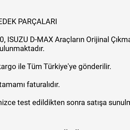
YEDEK PARÇALARI
, ISUZU D-MAX Araçların Orijinal Çıkma
 bulunmaktadır.
argo ile Tüm Türkiye'ye gönderilir.
tamamı faturalıdır.
zce test edildikten sonra satışa sunul