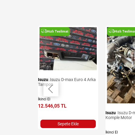
t
Hızlı Teslimat
Hızlı Teslima
Isuzu
Isuzu D-max Euro 4 Arka
Tampon
sı
İkinci El
12.546,05 TL
Isuzu
Isuzu D-max Euro 3
Komple Motor
Sepete Ekle
İkinci El