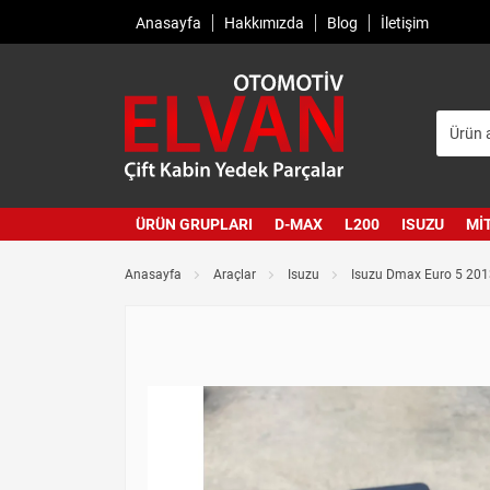
Anasayfa
Hakkımızda
Blog
İletişim
ÜRÜN GRUPLARI
D-MAX
L200
ISUZU
MI
Anasayfa
Araçlar
Isuzu
Isuzu Dmax Euro 5 201