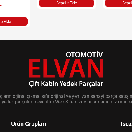
Sepete Ekle
Sepet
L
e Ekle
ların orjinal çıkma, sıfır orijinal ve yeni yan sanayi parça sat
it yedek parçalar mevcuttur.Web Sitemizde bulamadığınız ürünler i
Ürün Grupları
Isuz