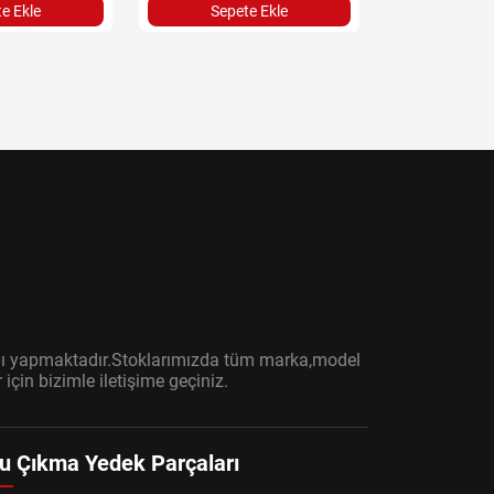
e Ekle
Sepete Ekle
Sepet
ışını yapmaktadır.Stoklarımızda tüm marka,model
çin bizimle iletişime geçiniz.
u Çıkma Yedek Parçaları