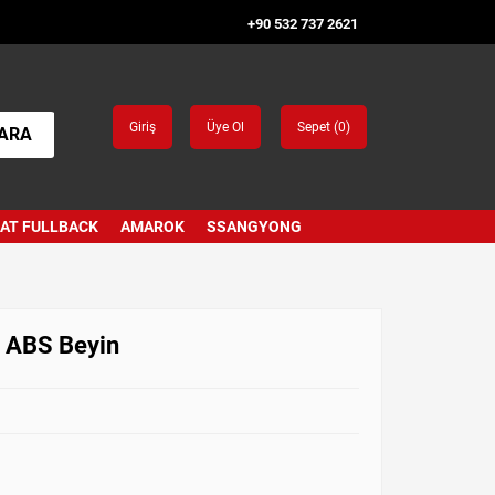
+90 532 737 2621
Giriş
Üye Ol
Sepet (
0
)
ARA
IAT FULLBACK
AMAROK
SSANGYONG
 ABS Beyin