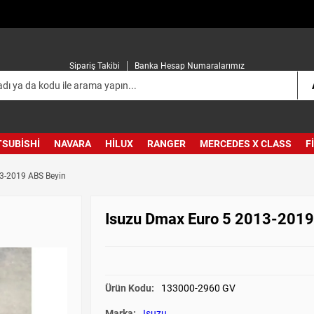
Sipariş Takibi
Banka Hesap Numaralarımız
TSUBISHI
NAVARA
HILUX
RANGER
MERCEDES X CLASS
F
3-2019 ABS Beyin
Isuzu Dmax Euro 5 2013-2019
Ürün Kodu:
133000-2960 GV
Marka:
Isuzu