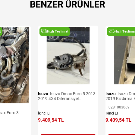
BENZER ÜRÜNLER
t
Hızlı Teslimat
Hızlı Teslima
Isuzu
Isuzu Dmax Euro 5 2013-
Isuzu
Isuzu Dmax Euro 5 2013-
2019 4X4 Diferansiyel
2019 Kızdırma B
Aktüatörü
0281003069
İkinci El
İkinci El
9.409,54 TL
9.409,54 TL