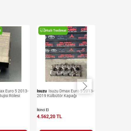
t
Hızlı Teslimat
Hızlı Teslima
Isuzu
Isuzu Dmax Euro 5 2013-
Isuzu
Isuzu Dmax Euro 5 2013-
ujisi Rölesi
2019 Külbütör Kapağı
2019 Sis Lamba
İkinci El
İkinci El
4.562,20 TL
3.706,79 TL