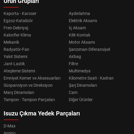
Ürün Grupları
Kaporta - Karoser
Aydınlatma
Egzoz-Katalizör
Elektrik Aksamı
Fren-Debriyaj
İç Aksam
Kalorifer-Klima
Kilit-Kontak
Mekanik
Motor Aksamı
Radyatör-Fan
Şanzıman-Diferansiyel
Yakıt Sistemi
Airbag
Jant-Lastik
Filtre
Ateşleme Sistemi
Multimedya
Emniyet Kemer ve Aksesuarları
Kilometre Saati - Kadran
Süspansiyon ve Direksiyon
Şarj Dinamoları
Marş Dinamoları
Cam
Tampon - Tampon Parçaları
Diğer Ürünler
Isuzu Çıkma Yedek Parçaları
D-Max
Amigo