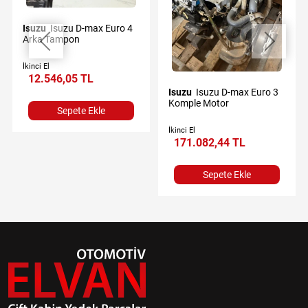
Isuzu
Isuzu D-max Euro 4
Arka Tampon
İkinci El
12.546,05 TL
Isuzu
Isuzu D-max Euro 3
Komple Motor
Sepete Ekle
İkinci El
171.082,44 TL
Sepete Ekle