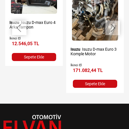
Isuzu
Isuzu D-max Euro 4
Arka Tampon
İkinci El
12.546,05 TL
Isuzu
Isuzu D-max Euro 3
Komple Motor
Sepete Ekle
İkinci El
171.082,44 TL
Sepete Ekle