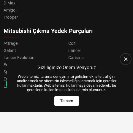
D-Max
Amigo
Trooper
Mitsubishi Çıkma Yedek Parçaları
Attrage
Colt
Galant
Lancer
Lancer Evolution
Carisma
Eclipse
Grandis
Gizliliğinize Önem Veriyoruz
Space Star
ASX
Web sitemiz, tarama deneyiminizi geliştirmek, site trafiğini
Eclipse Cross
OUTLANDER
analiz etmek ve sitemizin işlevselliğini artırmak için çerezler
kullanmaktadır. Web sitemizi kullanmaya devam ederek, bu
L200
Pajero
çerezlerin kullanılmasını kabul etmiş olursunuz.
Tamam
Copyright © 2024, All Right Reserved
US YAZILIM