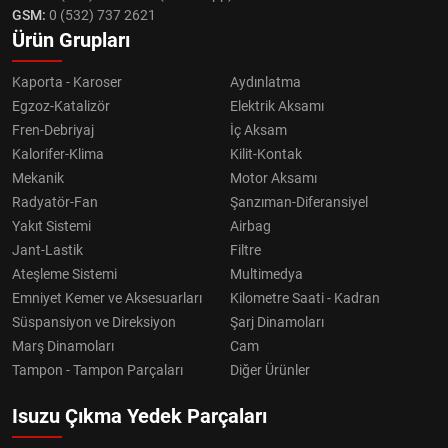
GSM:
0 (532) 737 2621
Ürün Grupları
Kaporta - Karoser
Aydınlatma
Egzoz-Katalizör
Elektrik Aksamı
Fren-Debriyaj
İç Aksam
Kalorifer-Klima
Kilit-Kontak
Mekanik
Motor Aksamı
Radyatör-Fan
Şanzıman-Diferansiyel
Yakıt Sistemi
Airbag
Jant-Lastik
Filtre
Ateşleme Sistemi
Multimedya
Emniyet Kemer ve Aksesuarları
Kilometre Saati - Kadran
Süspansiyon ve Direksiyon
Şarj Dinamoları
Marş Dinamoları
Cam
Tampon - Tampon Parçaları
Diğer Ürünler
Isuzu Çıkma Yedek Parçaları