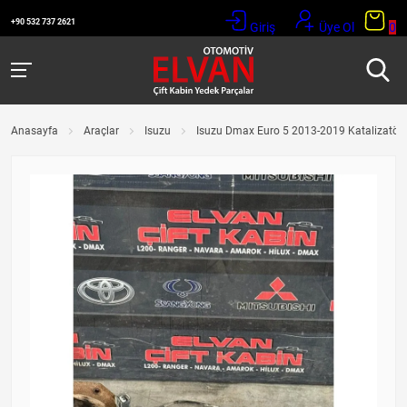
+90 532 737 2621
Giriş
Üye Ol
0
Anasayfa
Araçlar
Isuzu
Isuzu Dmax Euro 5 2013-2019 Katalizatör