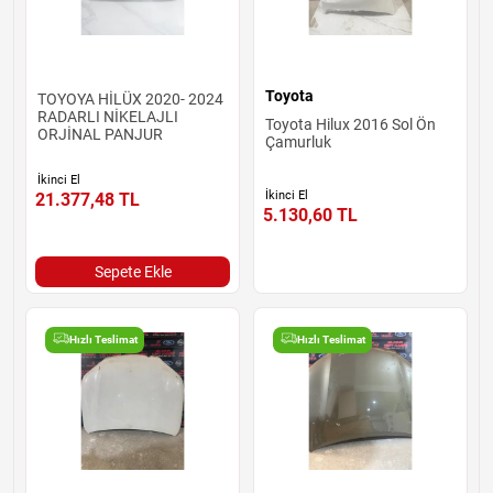
Toyota
TOYOYA HİLÜX 2020- 2024
RADARLI NİKELAJLI
Toyota Hilux 2016 Sol Ön
ORJİNAL PANJUR
Çamurluk
İkinci El
İkinci El
21.377,48
TL
5.130,60
TL
Sepete Ekle
Hızlı Teslimat
Hızlı Teslimat