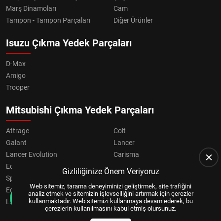
Marş Dinamoları
Cam
Tampon - Tampon Parçaları
Diğer Ürünler
Isuzu Çıkma Yedek Parçaları
D-Max
Amigo
Trooper
Mitsubishi Çıkma Yedek Parçaları
Attrage
Colt
Galant
Lancer
Lancer Evolution
Carisma
Eclipse
Grandis
Gizliliğinize Önem Veriyoruz
Space Star
ASX
Web sitemiz, tarama deneyiminizi geliştirmek, site trafiğini
Eclipse Cross
OUTLANDER
analiz etmek ve sitemizin işlevselliğini artırmak için çerezler
kullanmaktadır. Web sitemizi kullanmaya devam ederek, bu
L200
Pajero
çerezlerin kullanılmasını kabul etmiş olursunuz.