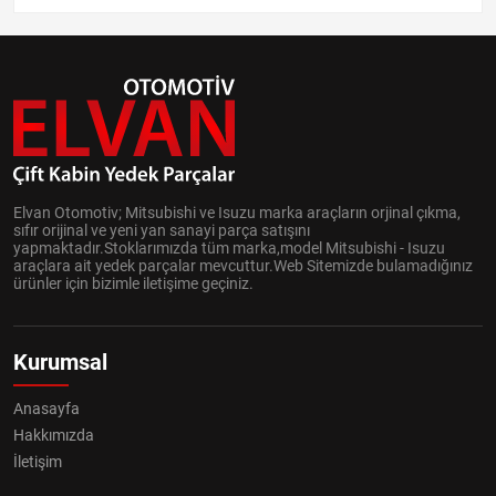
Elvan Otomotiv; Mitsubishi ve Isuzu marka araçların orjinal çıkma,
sıfır orijinal ve yeni yan sanayi parça satışını
yapmaktadır.Stoklarımızda tüm marka,model Mitsubishi - Isuzu
araçlara ait yedek parçalar mevcuttur.Web Sitemizde bulamadığınız
ürünler için bizimle iletişime geçiniz.
Kurumsal
Anasayfa
Hakkımızda
İletişim