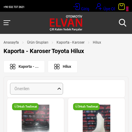
+90 532 737 2621
Giriş
Üye Ol
0
Anasayfa
Ürün Grupları
Kaporta - Karoser
Hilux
Kaporta - Karoser Toyota Hilux
Kaporta - ...
Hilux
Önerilen
Hızlı Teslimat
Hızlı Teslimat