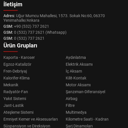
İletişim
Adres:
Uğur Mumcu Mahallesi, 1573. Sokak No:60, 06370
Yenimahalle/Ankara
GSM:
+90 (532) 737 2621
GSM:
0 (532) 737 2621 (Whatsapp)
GSM:
0 (532) 737 2621
Ürün Grupları
Kaporta - Karoser
Aydınlatma
Egzoz-Katalizör
Elektrik Aksamı
Fren-Debriyaj
İç Aksam
Kalorifer-Klima
Kilit-Kontak
Mekanik
Motor Aksamı
Radyatör-Fan
Şanzıman-Diferansiyel
Yakıt Sistemi
Airbag
Jant-Lastik
Filtre
Ateşleme Sistemi
Multimedya
Emniyet Kemer ve Aksesuarları
Kilometre Saati - Kadran
Süspansiyon ve Direksiyon
Şarj Dinamoları