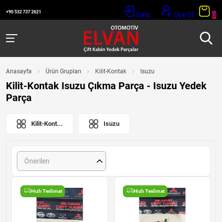
+90 532 737 2621
Giriş
Üye Ol
0
Anasayfa
Ürün Grupları
Kilit-Kontak
Isuzu
Kilit-Kontak Isuzu Çıkma Parça - Isuzu Yedek
Parça
Kilit-Kont...
Isuzu
Önerilen
Hızlı Teslimat
Hızlı Teslimat