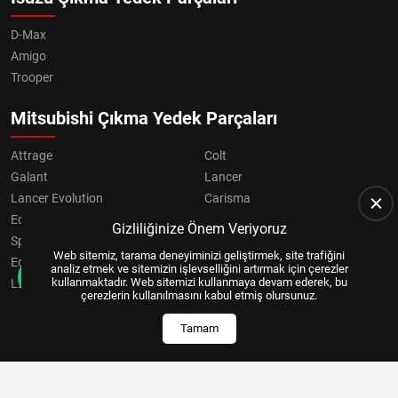
D-Max
Amigo
Trooper
Mitsubishi Çıkma Yedek Parçaları
Attrage
Colt
Galant
Lancer
Lancer Evolution
Carisma
Eclipse
Grandis
Gizliliğinize Önem Veriyoruz
Space Star
ASX
Web sitemiz, tarama deneyiminizi geliştirmek, site trafiğini
Eclipse Cross
OUTLANDER
analiz etmek ve sitemizin işlevselliğini artırmak için çerezler
kullanmaktadır. Web sitemizi kullanmaya devam ederek, bu
L200
Pajero
çerezlerin kullanılmasını kabul etmiş olursunuz.
Tamam
Copyright © 2024, All Right Reserved
US YAZILIM