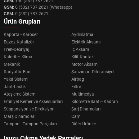
GSM:
+90 (532) 737 2621
GSM:
0 (532) 737 2621 (Whatsapp)
GSM:
0 (532) 737 2621
Ürün Grupları
Kaporta - Karoser
Aydınlatma
Egzoz-Katalizör
Elektrik Aksamı
Fren-Debriyaj
İç Aksam
Kalorifer-Klima
Kilit-Kontak
Mekanik
Motor Aksamı
Radyatör-Fan
Şanzıman-Diferansiyel
Yakıt Sistemi
Airbag
Jant-Lastik
Filtre
Ateşleme Sistemi
Multimedya
Emniyet Kemer ve Aksesuarları
Kilometre Saati - Kadran
Süspansiyon ve Direksiyon
Şarj Dinamoları
Marş Dinamoları
Cam
Tampon - Tampon Parçaları
Diğer Ürünler
Isuzu Çıkma Yedek Parçaları