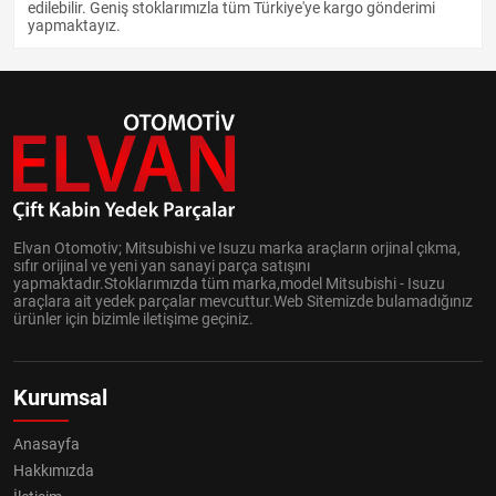
edilebilir. Geniş stoklarımızla tüm Türkiye'ye kargo gönderimi
yapmaktayız.
Elvan Otomotiv; Mitsubishi ve Isuzu marka araçların orjinal çıkma,
sıfır orijinal ve yeni yan sanayi parça satışını
yapmaktadır.Stoklarımızda tüm marka,model Mitsubishi - Isuzu
araçlara ait yedek parçalar mevcuttur.Web Sitemizde bulamadığınız
ürünler için bizimle iletişime geçiniz.
Kurumsal
Anasayfa
Hakkımızda