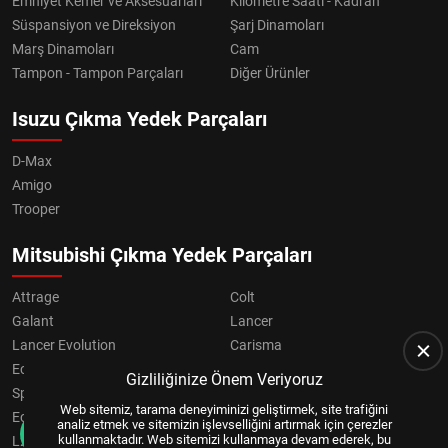
Emniyet Kemer ve Aksesuarları
Kilometre Saati - Kadran
Süspansiyon ve Direksiyon
Şarj Dinamoları
Marş Dinamoları
Cam
Tampon - Tampon Parçaları
Diğer Ürünler
Isuzu Çıkma Yedek Parçaları
D-Max
Amigo
Trooper
Mitsubishi Çıkma Yedek Parçaları
Attrage
Colt
Galant
Lancer
Lancer Evolution
Carisma
Eclipse
Grandis
Gizliliğinize Önem Veriyoruz
Space Star
ASX
Web sitemiz, tarama deneyiminizi geliştirmek, site trafiğini
Eclipse Cross
OUTLANDER
analiz etmek ve sitemizin işlevselliğini artırmak için çerezler
kullanmaktadır. Web sitemizi kullanmaya devam ederek, bu
L200
Pajero