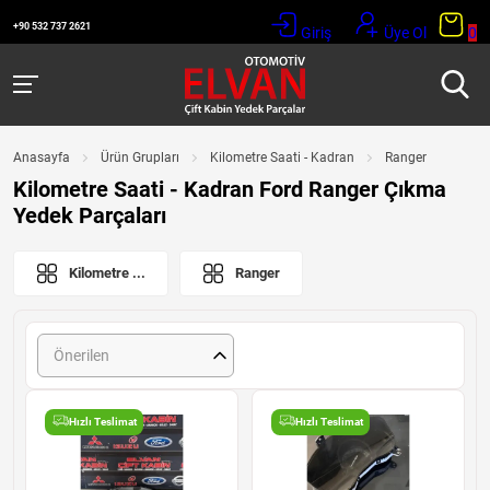
+90 532 737 2621
Giriş
Üye Ol
0
Anasayfa
Ürün Grupları
Kilometre Saati - Kadran
Ranger
Kilometre Saati - Kadran Ford Ranger Çıkma
Yedek Parçaları
Kilometre ...
Ranger
Önerilen
Hızlı Teslimat
Hızlı Teslimat