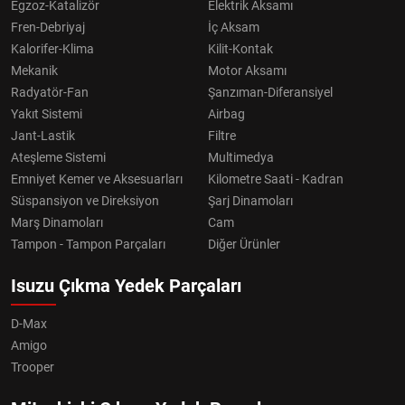
Egzoz-Katalizör
Elektrik Aksamı
Fren-Debriyaj
İç Aksam
Kalorifer-Klima
Kilit-Kontak
Mekanik
Motor Aksamı
Radyatör-Fan
Şanzıman-Diferansiyel
Yakıt Sistemi
Airbag
Jant-Lastik
Filtre
Ateşleme Sistemi
Multimedya
Emniyet Kemer ve Aksesuarları
Kilometre Saati - Kadran
Süspansiyon ve Direksiyon
Şarj Dinamoları
Marş Dinamoları
Cam
Tampon - Tampon Parçaları
Diğer Ürünler
Isuzu Çıkma Yedek Parçaları
D-Max
Amigo
Trooper