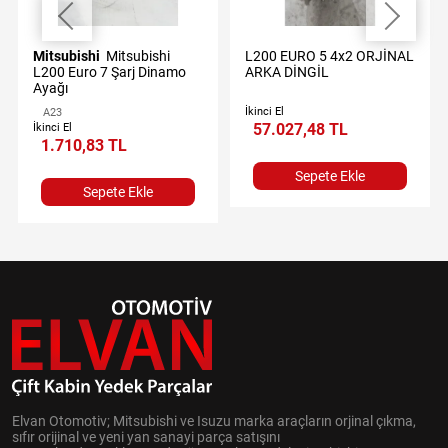
Mitsubishi
Mitsubishi
L200 EURO 5 4x2 ORJİNAL
L200 Euro 7 Şarj Dinamo
ARKA DİNGİL
Ayağı
İkinci El
A23
57.027,48 TL
İkinci El
1.710,83 TL
Sepete Ekle
Sepete Ekle
Elvan Otomotiv; Mitsubishi ve Isuzu marka araçların orjinal çıkma,
sıfır orijinal ve yeni yan sanayi parça satışını