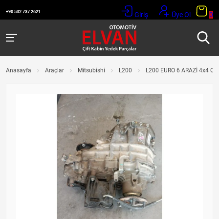
+90 532 737 2621
Giriş
Üye Ol
0
Anasayfa
Araçlar
Mitsubishi
L200
L200 EURO 6 ARAZİ 4x4 O