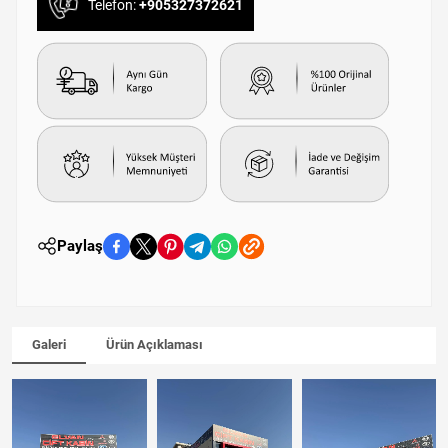
Telefon:
+905327372621
Paylaş
Galeri
Ürün Açıklaması