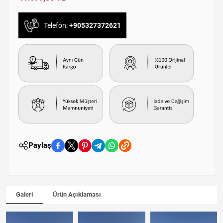
Telefon:
+905327372621
Paylaş
Galeri
Ürün Açıklaması