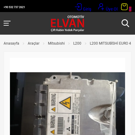
+90 532 737 2621
Giriş
Üye Ol
0
Anasayfa
Araçlar
Mitsubishi
L200
L200 MITSUBİSHİ EURO 4 