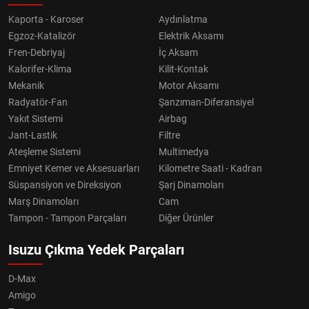
Kaporta - Karoser
Aydınlatma
Egzoz-Katalizör
Elektrik Aksamı
Fren-Debriyaj
İç Aksam
Kalorifer-Klima
Kilit-Kontak
Mekanik
Motor Aksamı
Radyatör-Fan
Şanzıman-Diferansiyel
Yakıt Sistemi
Airbag
Jant-Lastik
Filtre
Ateşleme Sistemi
Multimedya
Emniyet Kemer ve Aksesuarları
Kilometre Saati - Kadran
Süspansiyon ve Direksiyon
Şarj Dinamoları
Marş Dinamoları
Cam
Tampon - Tampon Parçaları
Diğer Ürünler
Isuzu Çıkma Yedek Parçaları
D-Max
Amigo