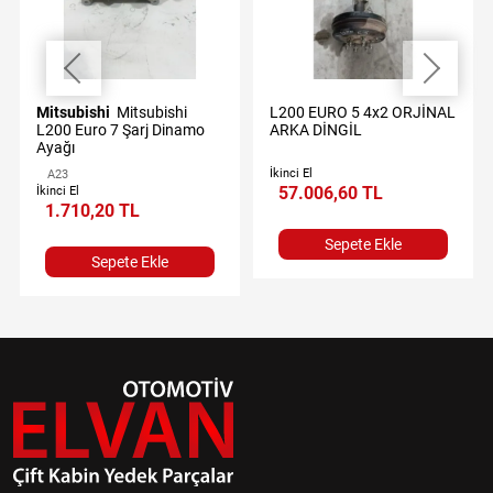
Mitsubishi
Mitsubishi
L200 EURO 5 4x2 ORJİNAL
L200 Euro 7 Şarj Dinamo
ARKA DİNGİL
Ayağı
İkinci El
A23
57.006,60 TL
İkinci El
1.710,20 TL
Sepete Ekle
Sepete Ekle