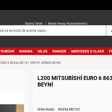
Sipariş Takibi
Banka Hesap Numaralarımız
TSUBISHI
NAVARA
HILUX
RANGER
MERCEDES X CLASS
F
 EURO 6 8635a MC101 3SR741 AİRBAG BEYNİ
L200 MITSUBİSHİ EURO 6 86
BEYNİ
Ürün Kodu:
8635a MC101