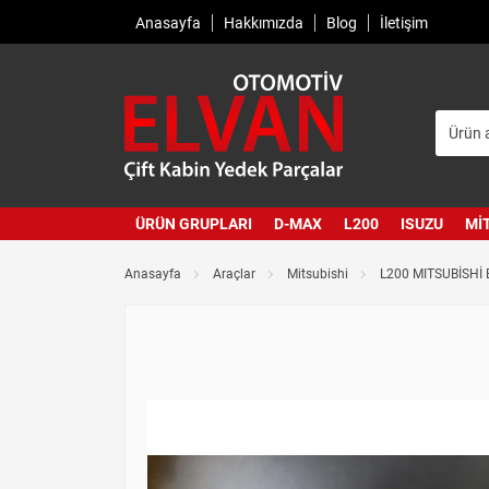
Anasayfa
Hakkımızda
Blog
İletişim
ÜRÜN GRUPLARI
D-MAX
L200
ISUZU
MI
Anasayfa
Araçlar
Mitsubishi
L200 MITSUBİSHİ