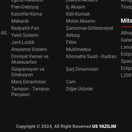
Fren-Debriyaj
İç Aksam
Troo
Kalorifer-Klima
Kilit-Kontak
Mits
Mekanik
Motor Aksamı
Radyatör-Fan
Şanzıman-Diferansiyel
:60,
Attra
Yakıt Sistemi
Airbag
Gala
Jant-Lastik
Filtre
Lance
Ateşleme Sistemi
Multimedya
Eclip
Emniyet Kemer ve
Kilometre Saati - Kadran
Spac
Aksesuarları
Eclip
Süspansiyon ve
Şarj Dinamoları
Direksiyon
L200
Marş Dinamoları
Cam
Tampon - Tampon
Diğer Ürünler
Parçaları
Copyright © 2024, All Right Reserved
US YAZILIM