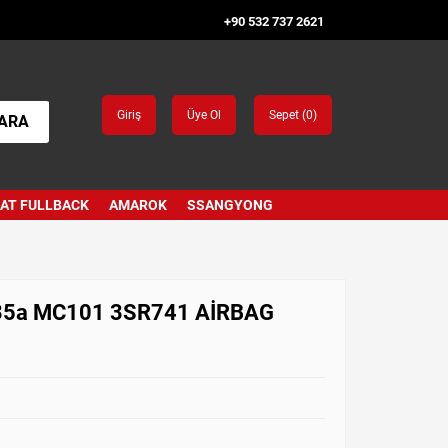
+90 532 737 2621
Giriş
Üye Ol
Sepet (
0
)
ARA
IAT FULLBACK
AMAROK
SSANGYONG
35a MC101 3SR741 AİRBAG