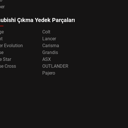
per
ubishi Çıkma Yedek Parçaları
ge
Colt
nt
Lancer
r Evolution
Carisma
se
Grandis
e Star
ASX
se Cross
OUTLANDER
Pajero