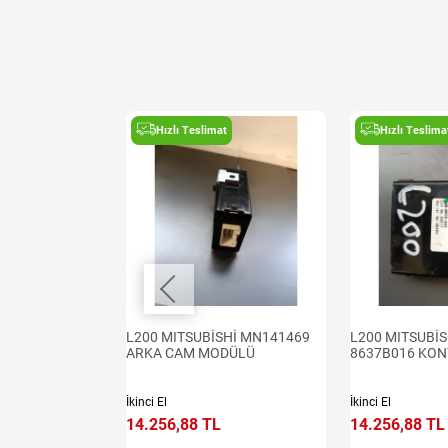
t
Hızlı Teslimat
Hızlı Teslima
Hİ EURO 7
L200 MITSUBİSHİ MN141469
L200 MITSUBİS
IZDIRMA RÖLESİ
ARKA CAM MODÜLÜ
8637B016 KON
İkinci El
İkinci El
14.256,88 TL
14.256,88 TL