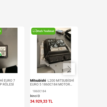
t
Hızlı Teslimat
Hızlı Teslima
Hİ EURO 7
Mitsubishi
L200 MITSUBİSHİ
L200 MISTUBİS
P RÖLESİ
EURO 5 1860C184 MOTOR
0281003069 K
BEYNİ
1860C184
İkinci El
İkinci El
34.929,33 TL
14.256,88 TL