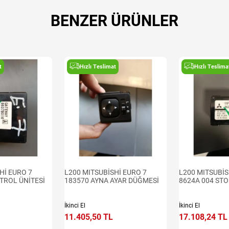
BENZER ÜRÜNLER
t
Hızlı Teslimat
Hızlı Teslima
Hİ EURO 7
L200 MITSUBİSHİ EURO 7
L200 MITSUBİS
TROL ÜNİTESİ
183570 AYNA AYAR DÜĞMESİ
8624A 004 STO
İkinci El
İkinci El
11.405,50 TL
17.108,24 TL