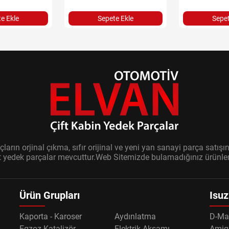
e Ekle
Sepete Ekle
Sepet
ların orjinal çıkma, sıfır orijinal ve yeni yan sanayi parça sat
it yedek parçalar mevcuttur.Web Sitemizde bulamadığınız ürünler i
Ürün Grupları
Isuz
Kaporta - Karoser
Aydınlatma
D-Ma
Egzoz-Katalizör
Elektrik Aksamı
Amig