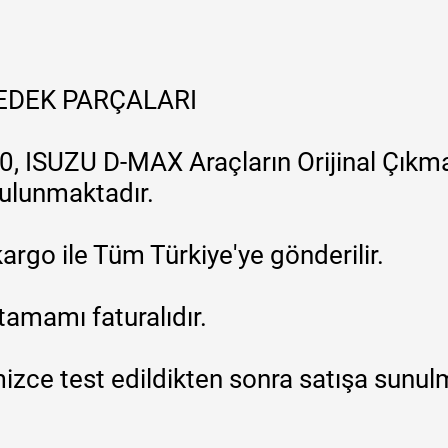
YEDEK PARÇALARI
, ISUZU D-MAX Araçların Orijinal Çıkma
 bulunmaktadır.
argo ile Tüm Türkiye'ye gönderilir.
tamamı faturalıdır.
zce test edildikten sonra satışa sunul