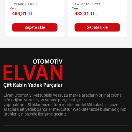
LW-MB12-1-030R
LW-MB12-1-029R
Yeni
Yeni
483,31 TL
483,31 TL
Sepete Ekle
Sepete Ekle
Elvan Otomotiv; Mitsubishi ve Isuzu marka araçların orjinal çıkma,
sıfır orijinal ve yeni yan sanayi parça satışını
yapmaktadır.Stoklarımızda tüm marka,model Mitsubishi - Isuzu
araçlara ait yedek parçalar mevcuttur.Web Sitemizde bulamadığınız
ürünler için bizimle iletişime geçiniz.