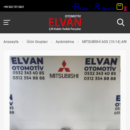
+90 532 737 2621
Giriş
Üye Ol
0
Anasayfa
Ürün Grupları
Aydınlatma
MİTSUBİSHİ ASX (10-14) ARKA