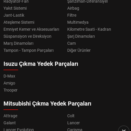
Radyatör-Fan
Şanzıman-Diferansiyel
Yakıt Sistemi
Airbag
Jant-Lastik
Filtre
Ateşleme Sistemi
Multimedya
Emniyet Kemer ve Aksesuarları
Kilometre Saati - Kadran
Süspansiyon ve Direksiyon
Şarj Dinamoları
Marş Dinamoları
Cam
Tampon - Tampon Parçaları
Diğer Ürünler
Isuzu Çıkma Yedek Parçaları
D-Max
Amigo
Trooper
Mitsubishi Çıkma Yedek Parçaları
Attrage
Colt
Galant
Lancer
Lancer Evolution
Carisma