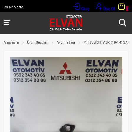
+90 532 737 2621
Giriş
Üye Ol
0
Anasayfa
Ürün Grupları
Aydınlatma
MİTSUBİSHİ ASX (10-14) SAĞ 