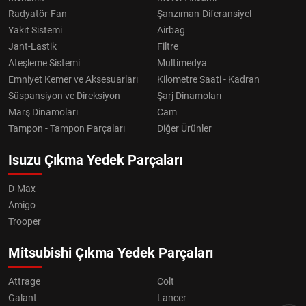
Radyatör-Fan
Şanzıman-Diferansiyel
Yakıt Sistemi
Airbag
Jant-Lastik
Filtre
Ateşleme Sistemi
Multimedya
Emniyet Kemer ve Aksesuarları
Kilometre Saati - Kadran
Süspansiyon ve Direksiyon
Şarj Dinamoları
Marş Dinamoları
Cam
Tampon - Tampon Parçaları
Diğer Ürünler
Isuzu Çıkma Yedek Parçaları
D-Max
Amigo
Trooper
Mitsubishi Çıkma Yedek Parçaları
Attrage
Colt
Galant
Lancer