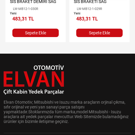
SİS BRAKET DEMİRİ SAĞ
SİS BRAKETİ SAĞ
LW-MB12-1-030R
LW-MB12-1-029R
Yeni
Yeni
483,31 TL
483,31 TL
Sepete Ekle
Sepete Ekle
Elvan Otomotiv; Mitsubishi ve Isuzu marka araçların orjinal çıkma,
sıfır orijinal ve yeni yan sanayi parça satışını
yapmaktadır.Stoklarımızda tüm marka,model Mitsubishi - Isuzu
araçlara ait yedek parçalar mevcuttur.Web Sitemizde bulamadığınız
ürünler için bizimle iletişime geçiniz.