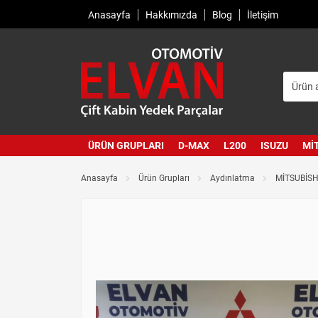
Anasayfa
Hakkımızda
Blog
İletişim
ÜRÜN GRUPLARI
D-MAX
L200
ISUZU
MI
Anasayfa
Ürün Grupları
Aydınlatma
MİTSUBİSH