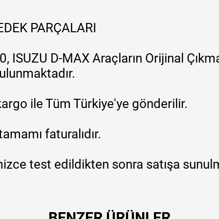
YEDEK PARÇALARI
, ISUZU D-MAX Araçların Orijinal Çıkma
 bulunmaktadır.
argo ile Tüm Türkiye'ye gönderilir.
tamamı faturalıdır.
zce test edildikten sonra satışa sunul
BENZER ÜRÜNLER