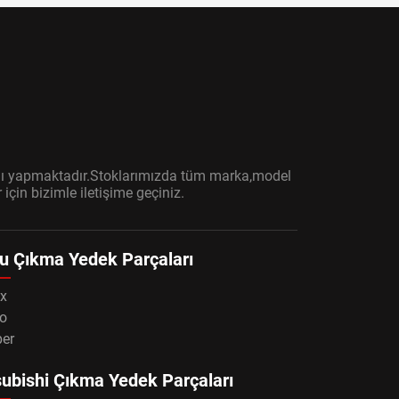
ışını yapmaktadır.Stoklarımızda tüm marka,model
çin bizimle iletişime geçiniz.
u Çıkma Yedek Parçaları
x
o
per
ubishi Çıkma Yedek Parçaları