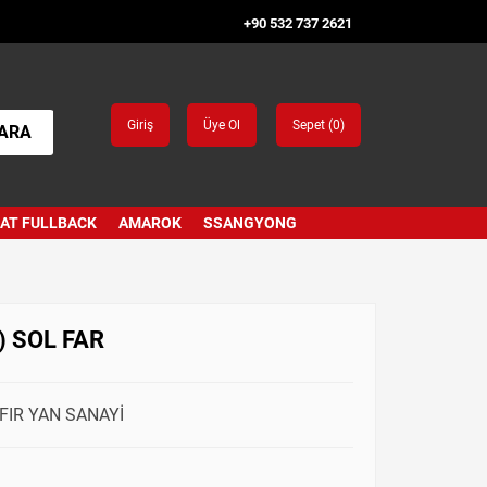
+90 532 737 2621
Giriş
Üye Ol
Sepet (
0
)
ARA
IAT FULLBACK
AMAROK
SSANGYONG
) SOL FAR
IFIR YAN SANAYİ