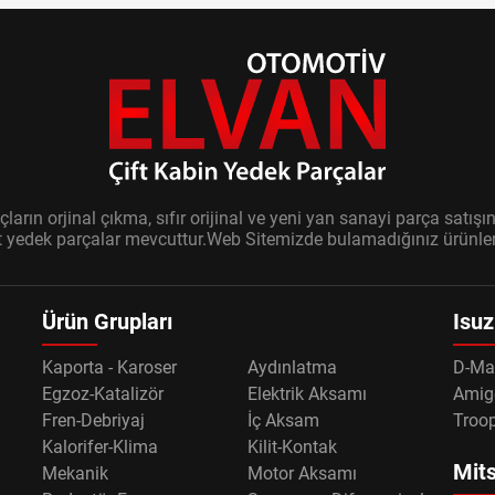
ların orjinal çıkma, sıfır orijinal ve yeni yan sanayi parça sat
it yedek parçalar mevcuttur.Web Sitemizde bulamadığınız ürünler i
Ürün Grupları
Isuz
Kaporta - Karoser
Aydınlatma
D-Ma
Egzoz-Katalizör
Elektrik Aksamı
Amig
Fren-Debriyaj
İç Aksam
Troo
Kalorifer-Klima
Kilit-Kontak
Mits
Mekanik
Motor Aksamı