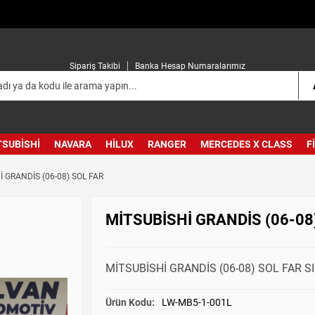
Sipariş Takibi
Banka Hesap Numaralarımız
TSUBISHI
NAVARA
HILUX
RANGER
MERCEDES X CLASS
F
İ GRANDİS (06-08) SOL FAR
MİTSUBİSHİ GRANDİS (06-08
MİTSUBİSHİ GRANDİS (06-08) SOL FAR S
Ürün Kodu:
LW-MB5-1-001L