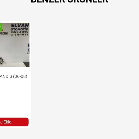
t
ANDİS (06-08)
e Ekle