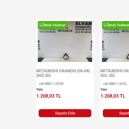
Hızlı Teslimat
Hızlı Teslima
MİTSUBİSHİ GRANDİS (06-08)
MİTSUBİSHİ GR
SAĞ SİS
SOL SİS
LW-MB5-1-005R
LW-MB5-1-005L
Yeni
Yeni
1.208,03 TL
1.208,03 TL
Sepete Ekle
Sepet