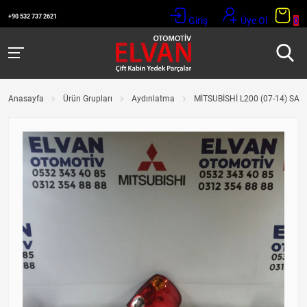
+90 532 737 2621
Giriş
Üye Ol
0
Anasayfa
Ürün Grupları
Aydınlatma
MİTSUBİSHİ L200 (07-14) SAĞ