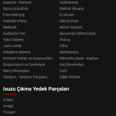
Kaporta - Karoser
Aydınlatma
Egzoz-Katalizör
Elektrik Aksamı
Fren-Debriyaj
İç Aksam
Kalorifer-Klima
Kilit-Kontak
Mekanik
Motor Aksamı
Radyatör-Fan
Şanzıman-Diferansiyel
Yakıt Sistemi
Airbag
Jant-Lastik
Filtre
Ateşleme Sistemi
Multimedya
Emniyet Kemer ve Aksesuarları
Kilometre Saati - Kadran
Süspansiyon ve Direksiyon
Şarj Dinamoları
Marş Dinamoları
Cam
Tampon - Tampon Parçaları
Diğer Ürünler
Isuzu Çıkma Yedek Parçaları
D-Max
Amigo
Trooper