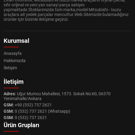
Elvan Otomotiv; Mitsubishi ve Isuzu marka araçların orjinal çıkma,
sıfır orijinal ve yeni yan sanayi parça satışını
yapmaktadır.Stoklarımızda tüm marka,model Mitsubishi - Isuzu
araçlara ait yedek parçalar mevcuttur.Web Sitemizde bulamadığınız
ürünler için bizimle iletişime geçiniz.
Kurumsal
Anasayfa
Hakkımızda
İletişim
İletişim
Adres:
Uğur Mumcu Mahallesi, 1573. Sokak No:60, 06370
Yenimahalle/Ankara
GSM:
+90 (532) 737 2621
GSM:
0 (532) 737 2621 (Whatsapp)
GSM:
0 (532) 737 2621
Ürün Grupları