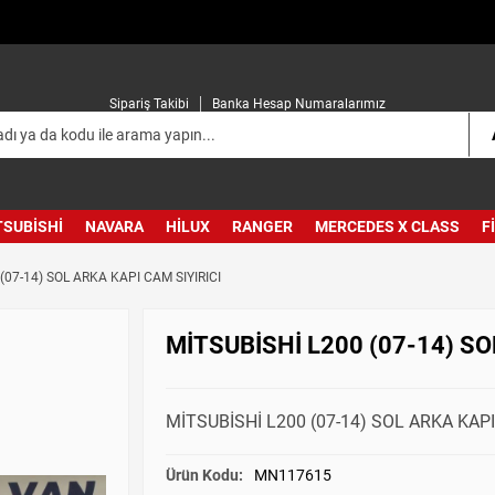
Sipariş Takibi
Banka Hesap Numaralarımız
TSUBISHI
NAVARA
HILUX
RANGER
MERCEDES X CLASS
F
(07-14) SOL ARKA KAPI CAM SIYIRICI
MİTSUBİSHİ L200 (07-14) SO
MİTSUBİSHİ L200 (07-14) SOL ARKA KAP
Ürün Kodu:
MN117615