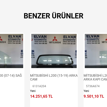
BENZER ÜRÜNLER
00 (07-14) SAĞ
MİTSUBİSHİ L200 (15-19) ARKA
MİTSUBİSHİ L2
CAM
ARKA KAPI CA
6131A204
5736A674
Yeni
Yeni
14.251,65 TL
9.501,10 TL