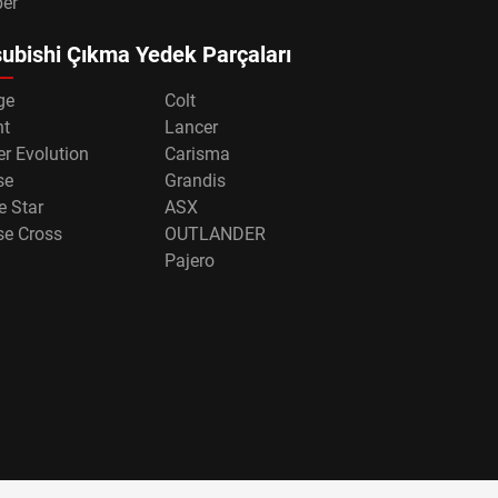
per
ubishi Çıkma Yedek Parçaları
ge
Colt
nt
Lancer
r Evolution
Carisma
se
Grandis
e Star
ASX
se Cross
OUTLANDER
Pajero