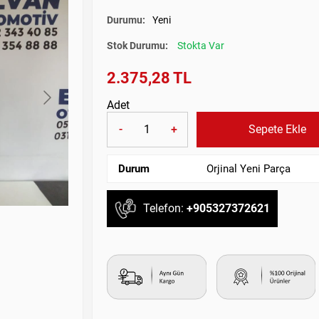
Durumu:
Yeni
Stok Durumu:
Stokta Var
2.375,28 TL
Adet
-
+
Sepete Ekle
Durum
Orjinal Yeni Parça
Telefon:
+905327372621