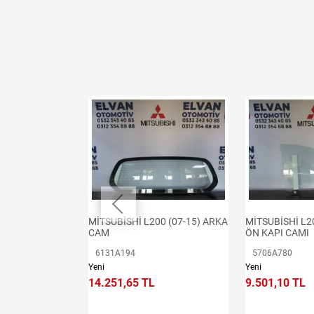
00 (15-19) ARKA
MİTSUBİSHİ L200 (07-15) ARKA
MİTSUBİSHİ L2
CAM
ÖN KAPI CAMI
6131A194
5706A780
Yeni
Yeni
14.251,65 TL
9.501,10 TL