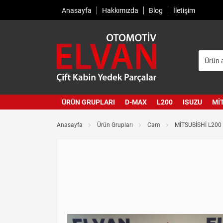
Anasayfa
Hakkımızda
Blog
İletişim
ÜRÜN GRUPLARI
D-MAX
L200
ISUZU
MI
Anasayfa
Ürün Grupları
Cam
MİTSUBİSHİ L200 