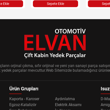
e Ekle
Sepete Ekle
Sepet
ların orjinal çıkma, sıfır orijinal ve yeni yan sanayi parça sat
it yedek parçalar mevcuttur.Web Sitemizde bulamadığınız ürünler i
Ürün Grupları
Isuz
Kaporta - Karoser
Aydınlatma
D-Ma
Egzoz-Katalizör
Elektrik Aksamı
Amig