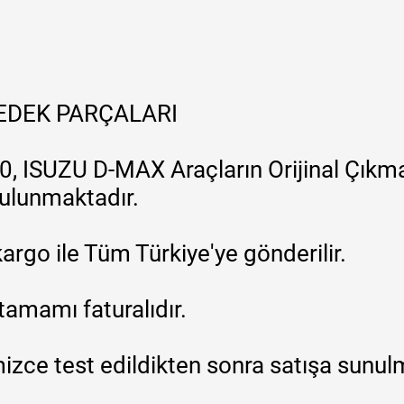
YEDEK PARÇALARI
, ISUZU D-MAX Araçların Orijinal Çıkma
 bulunmaktadır.
argo ile Tüm Türkiye'ye gönderilir.
tamamı faturalıdır.
zce test edildikten sonra satışa sunul