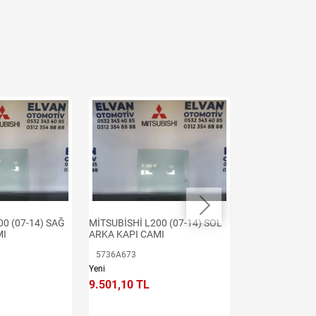
00 (07-14) SAĞ
MİTSUBİSHİ L200 (07-14) SOL
MİTSUBİSHİ L2
MI
ARKA KAPI CAMI
KAPI CAMI SAĞ
5736A673
5736A552
Yeni
Yeni
9.501,10 TL
9.501,10 TL