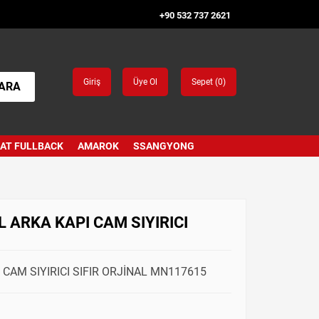
+90 532 737 2621
Giriş
Üye Ol
Sepet (
0
)
ARA
IAT FULLBACK
AMAROK
SSANGYONG
L ARKA KAPI CAM SIYIRICI
I CAM SIYIRICI SIFIR ORJİNAL MN117615