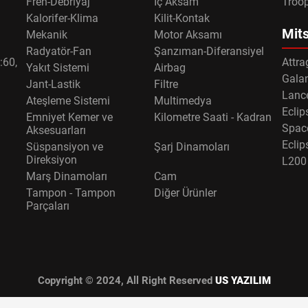
Fren-Debriyaj
İç Aksam
Troo
Kalorifer-Klima
Kilit-Kontak
Mits
Mekanik
Motor Aksamı
Radyatör-Fan
Şanzıman-Diferansiyel
:60,
Attra
Yakıt Sistemi
Airbag
Gala
Jant-Lastik
Filtre
Lance
Ateşleme Sistemi
Multimedya
Eclip
Emniyet Kemer ve
Kilometre Saati - Kadran
Spac
Aksesuarları
Eclip
Süspansiyon ve
Şarj Dinamoları
Direksiyon
L200
Marş Dinamoları
Cam
Tampon - Tampon
Diğer Ürünler
Parçaları
Copyright © 2024, All Right Reserved
US YAZILIM