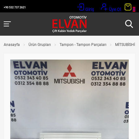
+90 532 737 2621
Giriş
Üye Ol
0
Anasayfa
Ürün Grupları
Tampon - Tampon Parçaları
MİTSUBİSHİ L