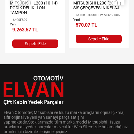
MİTSUBİSHİ L200 (10-14)
MİTSUBİSHİ L200 (2011-)
DODİK DELİKLİ ÖN
SİS ÇERÇEVESİ NİKELAJI
TAMPON
MT081013301 LW-MB2-2-006
Yeni
6400F899
570,07 TL
Yeni
9.263,57 TL
Sepete Ekle
Sepete Ekle
Elvan Otomotiv; Mitsubishi ve Isuzu marka araçların orjinal çıkma,
sıfır orijinal ve yeni yan sanayi parça satışını
yapmaktadır.Stoklarımızda tüm marka,model Mitsubishi - Isuzu
araçlara ait yedek parçalar mevcuttur.Web Sitemizde bulamadığınız
ürünler için bizimle iletişime geçiniz.