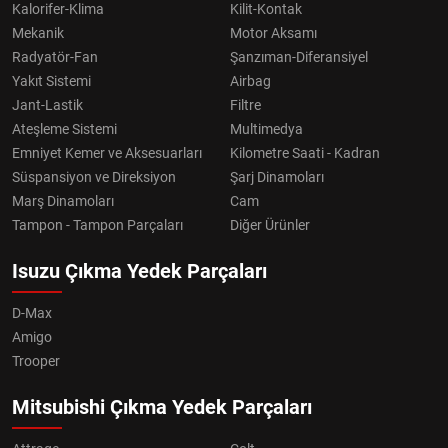
Kalorifer-Klima
Kilit-Kontak
Mekanik
Motor Aksamı
Radyatör-Fan
Şanzıman-Diferansiyel
Yakıt Sistemi
Airbag
Jant-Lastik
Filtre
Ateşleme Sistemi
Multimedya
Emniyet Kemer ve Aksesuarları
Kilometre Saati - Kadran
Süspansiyon ve Direksiyon
Şarj Dinamoları
Marş Dinamoları
Cam
Tampon - Tampon Parçaları
Diğer Ürünler
Isuzu Çıkma Yedek Parçaları
D-Max
Amigo
Trooper
Mitsubishi Çıkma Yedek Parçaları