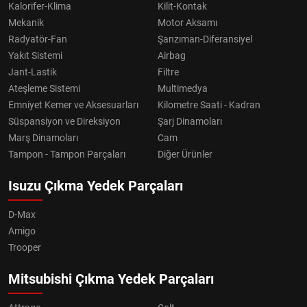
Kalorifer-Klima
Kilit-Kontak
Mekanik
Motor Aksamı
Radyatör-Fan
Şanzıman-Diferansiyel
Yakıt Sistemi
Airbag
Jant-Lastik
Filtre
Ateşleme Sistemi
Multimedya
Emniyet Kemer ve Aksesuarları
Kilometre Saati - Kadran
Süspansiyon ve Direksiyon
Şarj Dinamoları
Marş Dinamoları
Cam
Tampon - Tampon Parçaları
Diğer Ürünler
Isuzu Çıkma Yedek Parçaları
D-Max
Amigo
Trooper
Mitsubishi Çıkma Yedek Parçaları