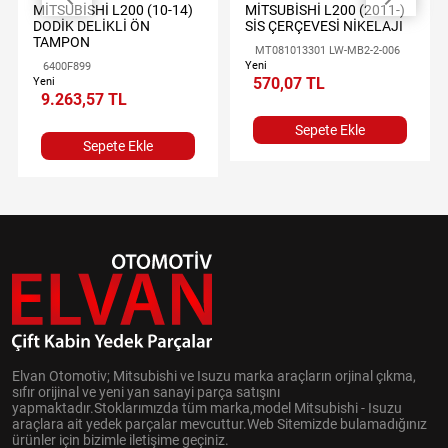
MİTSUBİSHİ L200 (10-14)
MİTSUBİSHİ L200 (2011-)
DODİK DELİKLİ ÖN
SİS ÇERÇEVESİ NİKELAJI
TAMPON
MT081013301 LW-MB2-2-006
Yeni
6400F899
570,07 TL
Yeni
9.263,57 TL
Sepete Ekle
Sepete Ekle
Elvan Otomotiv; Mitsubishi ve Isuzu marka araçların orjinal çıkma,
sıfır orijinal ve yeni yan sanayi parça satışını
yapmaktadır.Stoklarımızda tüm marka,model Mitsubishi - Isuzu
araçlara ait yedek parçalar mevcuttur.Web Sitemizde bulamadığınız
ürünler için bizimle iletişime geçiniz.