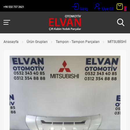
+90 532 737 2621
Giriş
Üye Ol
0
Anasayfa
Ürün Grupları
Tampon - Tampon Parçaları
MİTSUBİSHİ L