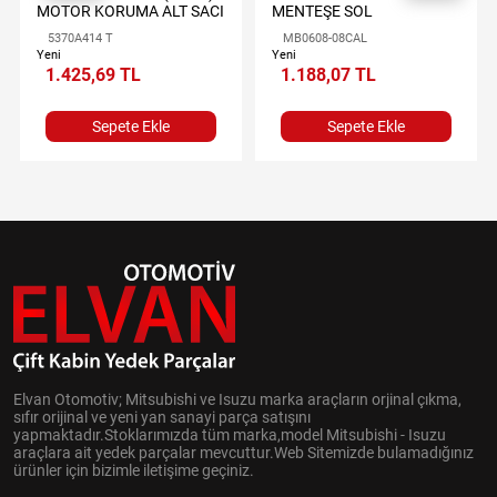
MOTOR KORUMA ALT SACI
MENTEŞE SOL
5370A414 T
MB0608-08CAL
Yeni
Yeni
1.425,69 TL
1.188,07 TL
Sepete Ekle
Sepete Ekle
Elvan Otomotiv; Mitsubishi ve Isuzu marka araçların orjinal çıkma,
sıfır orijinal ve yeni yan sanayi parça satışını
yapmaktadır.Stoklarımızda tüm marka,model Mitsubishi - Isuzu
araçlara ait yedek parçalar mevcuttur.Web Sitemizde bulamadığınız
ürünler için bizimle iletişime geçiniz.