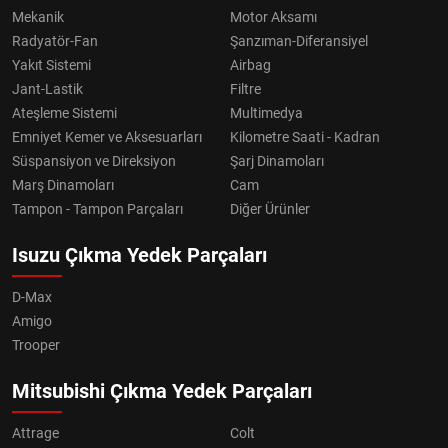
Mekanik
Motor Aksamı
Radyatör-Fan
Şanzıman-Diferansiyel
Yakıt Sistemi
Airbag
Jant-Lastik
Filtre
Ateşleme Sistemi
Multimedya
Emniyet Kemer ve Aksesuarları
Kilometre Saati - Kadran
Süspansiyon ve Direksiyon
Şarj Dinamoları
Marş Dinamoları
Cam
Tampon - Tampon Parçaları
Diğer Ürünler
Isuzu Çıkma Yedek Parçaları
D-Max
Amigo
Trooper
Mitsubishi Çıkma Yedek Parçaları
Attrage
Colt