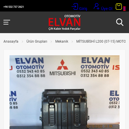
+90 532 737 2621
Giriş
Üye Ol
0
Anasayfa
Ürün Grupları
Mekanik
MİTSUBİSHİ L200 (07-15) MOTO