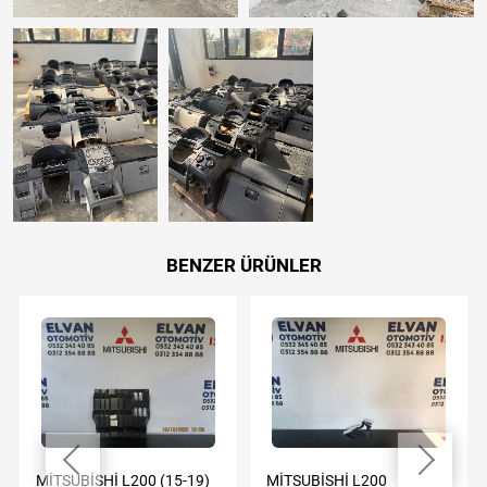
BENZER ÜRÜNLER
MİTSUBİSHİ L200 (15-19)
MİTSUBİSHİ L200