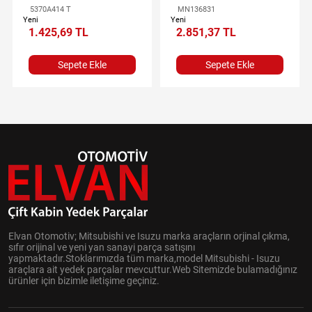
5370A414 T
MN136831
Yeni
Yeni
1.425,69 TL
2.851,37 TL
Sepete Ekle
Sepete Ekle
Elvan Otomotiv; Mitsubishi ve Isuzu marka araçların orjinal çıkma,
sıfır orijinal ve yeni yan sanayi parça satışını
yapmaktadır.Stoklarımızda tüm marka,model Mitsubishi - Isuzu
araçlara ait yedek parçalar mevcuttur.Web Sitemizde bulamadığınız
ürünler için bizimle iletişime geçiniz.