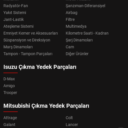
Radyatör-Fan
Şanzıman-Diferansiyel
Yakıt Sistemi
Airbag
Jant-Lastik
Filtre
Ateşleme Sistemi
Multimedya
Emniyet Kemer ve Aksesuarları
Kilometre Saati - Kadran
Süspansiyon ve Direksiyon
Şarj Dinamoları
Marş Dinamoları
Cam
Tampon - Tampon Parçaları
Diğer Ürünler
Isuzu Çıkma Yedek Parçaları
D-Max
Amigo
Trooper
Mitsubishi Çıkma Yedek Parçaları
Attrage
Colt
Galant
Lancer