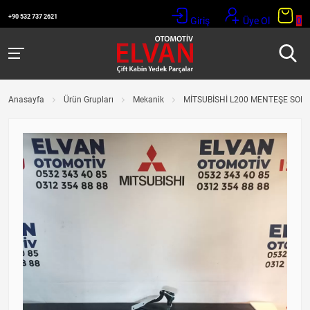
+90 532 737 2621
Giriş
Üye Ol
0
Anasayfa
Ürün Grupları
Mekanik
MİTSUBİSHİ L200 MENTEŞE SOL