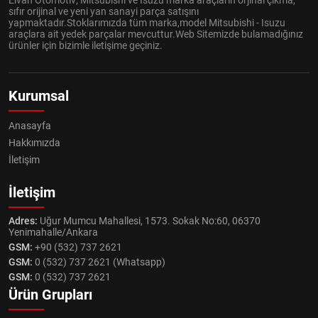
Elvan Otomotiv; Mitsubishi ve Isuzu marka araçların orjinal çıkma,
sıfır orijinal ve yeni yan sanayi parça satışını
yapmaktadır.Stoklarımızda tüm marka,model Mitsubishi - Isuzu
araçlara ait yedek parçalar mevcuttur.Web Sitemizde bulamadığınız
ürünler için bizimle iletişime geçiniz.
Kurumsal
Anasayfa
Hakkımızda
İletişim
İletişim
Adres:
Uğur Mumcu Mahallesi, 1573. Sokak No:60, 06370
Yenimahalle/Ankara
GSM:
+90 (532) 737 2621
GSM:
0 (532) 737 2621 (Whatsapp)
GSM:
0 (532) 737 2621
Ürün Grupları