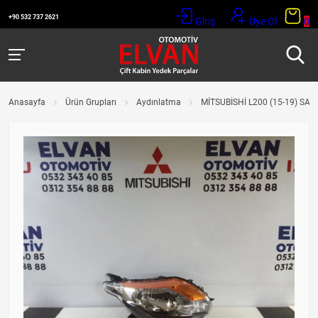
+90 532 737 2621
Giriş
Üye Ol
0
Anasayfa
Ürün Grupları
Aydınlatma
MİTSUBİSHİ L200 (15-19) SAĞ