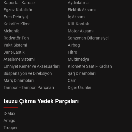
Kaporta - Karoser
Aydınlatma
Egzoz-Katalizör
Elektrik Aksamı
Fren-Debriyaj
İç Aksam
Kalorifer-Klima
Kilit-Kontak
Mekanik
Motor Aksamı
Radyatör-Fan
Şanzıman-Diferansiyel
Yakıt Sistemi
Airbag
Jant-Lastik
Filtre
Ateşleme Sistemi
Multimedya
Emniyet Kemer ve Aksesuarları
Kilometre Saati - Kadran
Süspansiyon ve Direksiyon
Şarj Dinamoları
Marş Dinamoları
Cam
Tampon - Tampon Parçaları
Diğer Ürünler
Isuzu Çıkma Yedek Parçaları
D-Max
Amigo
Trooper