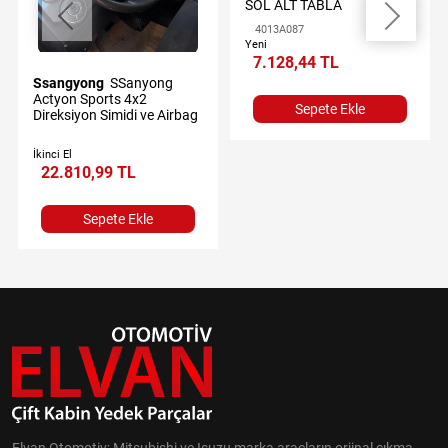
SOL ALT TABLA
4013A087
Yeni
7.128,44 TL
Ssangyong
SSanyong
Actyon Sports 4x2
Sepete Ekle
Direksiyon Simidi ve Airbag
İkinci El
22.810,99 TL
Sepete Ekle