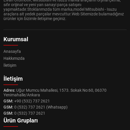
Elvan Otomotiv; Mitsubishi ve Isuzu marka araçların orjinal çıkma,
sıfır orijinal ve yeni yan sanayi parça satışını
yapmaktadır.Stoklarımızda tüm marka,model Mitsubishi - Isuzu
araçlara ait yedek parçalar mevcuttur.Web Sitemizde bulamadığınız
ürünler için bizimle iletişime geçiniz.
Kurumsal
Anasayfa
Hakkımızda
İletişim
İletişim
Adres:
Uğur Mumcu Mahallesi, 1573. Sokak No:60, 06370
Yenimahalle/Ankara
GSM:
+90 (532) 737 2621
GSM:
0 (532) 737 2621 (Whatsapp)
GSM:
0 (532) 737 2621
Ürün Grupları