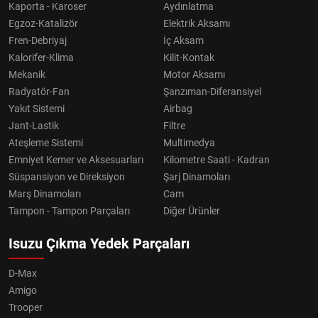
Kaporta - Karoser
Aydınlatma
Egzoz-Katalizör
Elektrik Aksamı
Fren-Debriyaj
İç Aksam
Kalorifer-Klima
Kilit-Kontak
Mekanik
Motor Aksamı
Radyatör-Fan
Şanzıman-Diferansiyel
Yakıt Sistemi
Airbag
Jant-Lastik
Filtre
Ateşleme Sistemi
Multimedya
Emniyet Kemer ve Aksesuarları
Kilometre Saati - Kadran
Süspansiyon ve Direksiyon
Şarj Dinamoları
Marş Dinamoları
Cam
Tampon - Tampon Parçaları
Diğer Ürünler
Isuzu Çıkma Yedek Parçaları
D-Max
Amigo
Trooper