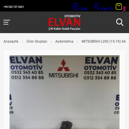
+90 532 737 2621
Giriş
Üye Ol
0
Anasayfa
Ürün Grupları
Aydınlatma
MİTSUBİSHİ L200 (15-19) SAĞ