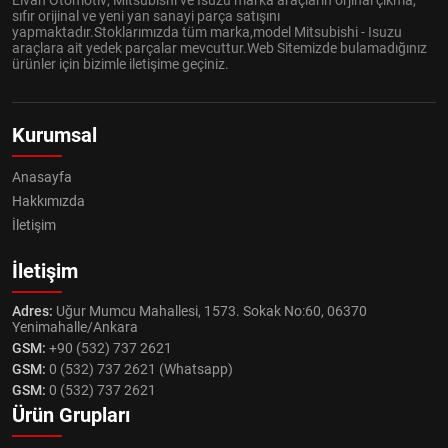
Elvan Otomotiv; Mitsubishi ve Isuzu marka araçların orjinal çıkma,
sıfır orijinal ve yeni yan sanayi parça satışını
yapmaktadır.Stoklarımızda tüm marka,model Mitsubishi - Isuzu
araçlara ait yedek parçalar mevcuttur.Web Sitemizde bulamadığınız
ürünler için bizimle iletişime geçiniz.
Kurumsal
Anasayfa
Hakkımızda
İletişim
İletişim
Adres:
Uğur Mumcu Mahallesi, 1573. Sokak No:60, 06370
Yenimahalle/Ankara
GSM:
+90 (532) 737 2621
GSM:
0 (532) 737 2621 (Whatsapp)
GSM:
0 (532) 737 2621
Ürün Grupları