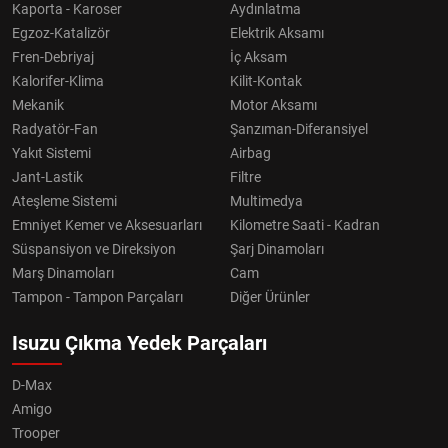
Kaporta - Karoser
Aydınlatma
Egzoz-Katalizör
Elektrik Aksamı
Fren-Debriyaj
İç Aksam
Kalorifer-Klima
Kilit-Kontak
Mekanik
Motor Aksamı
Radyatör-Fan
Şanzıman-Diferansiyel
Yakıt Sistemi
Airbag
Jant-Lastik
Filtre
Ateşleme Sistemi
Multimedya
Emniyet Kemer ve Aksesuarları
Kilometre Saati - Kadran
Süspansiyon ve Direksiyon
Şarj Dinamoları
Marş Dinamoları
Cam
Tampon - Tampon Parçaları
Diğer Ürünler
Isuzu Çıkma Yedek Parçaları
D-Max
Amigo
Trooper