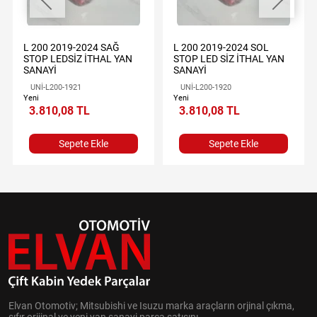
L 200 2019-2024 SAĞ
L 200 2019-2024 SOL
STOP LEDSİZ İTHAL YAN
STOP LED SİZ İTHAL YAN
SANAYİ
SANAYİ
UNİ-L200-1921
UNİ-L200-1920
Yeni
Yeni
3.810,08 TL
3.810,08 TL
Sepete Ekle
Sepete Ekle
Elvan Otomotiv; Mitsubishi ve Isuzu marka araçların orjinal çıkma,