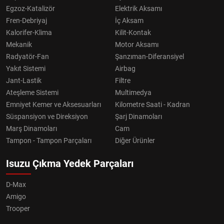
Egzoz-Katalizör
Elektrik Aksamı
Fren-Debriyaj
İç Aksam
Kalorifer-Klima
Kilit-Kontak
Mekanik
Motor Aksamı
Radyatör-Fan
Şanzıman-Diferansiyel
Yakıt Sistemi
Airbag
Jant-Lastik
Filtre
Ateşleme Sistemi
Multimedya
Emniyet Kemer ve Aksesuarları
Kilometre Saati - Kadran
Süspansiyon ve Direksiyon
Şarj Dinamoları
Marş Dinamoları
Cam
Tampon - Tampon Parçaları
Diğer Ürünler
Isuzu Çıkma Yedek Parçaları
D-Max
Amigo
Trooper