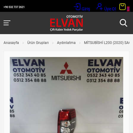
+90 532 737 2621
Giriş
Üye Ol
0
Anasayfa
Ürün Grupları
Aydınlatma
MİTSUBİSHİ L200 (2020) SAĞ