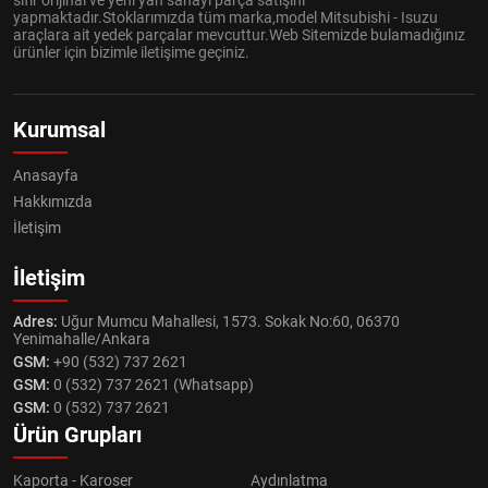
sıfır orijinal ve yeni yan sanayi parça satışını
yapmaktadır.Stoklarımızda tüm marka,model Mitsubishi - Isuzu
araçlara ait yedek parçalar mevcuttur.Web Sitemizde bulamadığınız
ürünler için bizimle iletişime geçiniz.
Kurumsal
Anasayfa
Hakkımızda
İletişim
İletişim
Adres:
Uğur Mumcu Mahallesi, 1573. Sokak No:60, 06370
Yenimahalle/Ankara
GSM:
+90 (532) 737 2621
GSM:
0 (532) 737 2621 (Whatsapp)
GSM:
0 (532) 737 2621
Ürün Grupları
Kaporta - Karoser
Aydınlatma