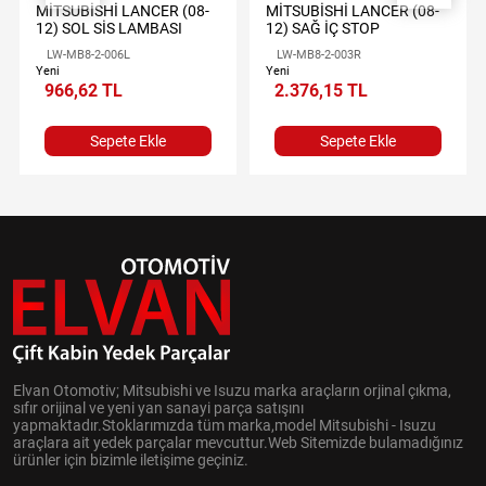
MİTSUBİSHİ LANCER (08-
MİTSUBİSHİ LANCER (08-
12) SOL SİS LAMBASI
12) SAĞ İÇ STOP
LW-MB8-2-006L
LW-MB8-2-003R
Yeni
Yeni
966,62 TL
2.376,15 TL
Sepete Ekle
Sepete Ekle
Elvan Otomotiv; Mitsubishi ve Isuzu marka araçların orjinal çıkma,
sıfır orijinal ve yeni yan sanayi parça satışını
yapmaktadır.Stoklarımızda tüm marka,model Mitsubishi - Isuzu
araçlara ait yedek parçalar mevcuttur.Web Sitemizde bulamadığınız
ürünler için bizimle iletişime geçiniz.