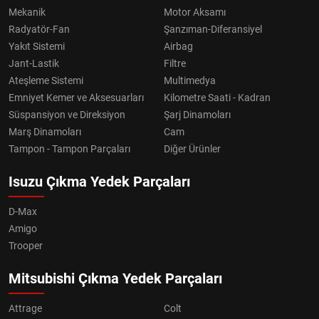
Mekanik
Motor Aksamı
Radyatör-Fan
Şanzıman-Diferansiyel
Yakıt Sistemi
Airbag
Jant-Lastik
Filtre
Ateşleme Sistemi
Multimedya
Emniyet Kemer ve Aksesuarları
Kilometre Saati - Kadran
Süspansiyon ve Direksiyon
Şarj Dinamoları
Marş Dinamoları
Cam
Tampon - Tampon Parçaları
Diğer Ürünler
Isuzu Çıkma Yedek Parçaları
D-Max
Amigo
Trooper
Mitsubishi Çıkma Yedek Parçaları
Attrage
Colt