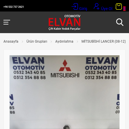
+90 532 737 2621
Giriş
Üye Ol
0
Anasayfa
Ürün Grupları
Aydınlatma
MİTSUBİSHİ LANCER (08-12) 