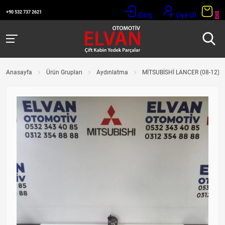
+90 532 737 2621
Giriş
Üye Ol
0
Anasayfa
Ürün Grupları
Aydınlatma
MİTSUBİSHİ LANCER (08-12) S