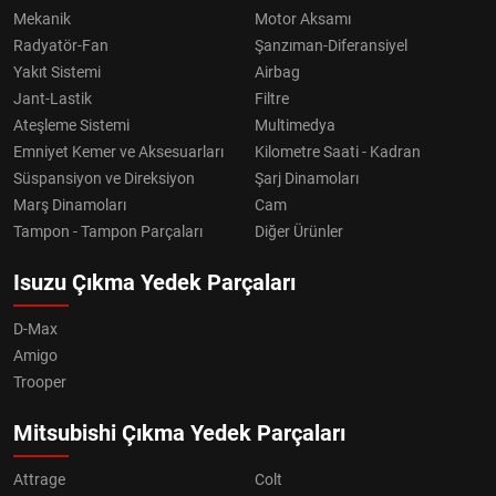
Mekanik
Motor Aksamı
Radyatör-Fan
Şanzıman-Diferansiyel
Yakıt Sistemi
Airbag
Jant-Lastik
Filtre
Ateşleme Sistemi
Multimedya
Emniyet Kemer ve Aksesuarları
Kilometre Saati - Kadran
Süspansiyon ve Direksiyon
Şarj Dinamoları
Marş Dinamoları
Cam
Tampon - Tampon Parçaları
Diğer Ürünler
Isuzu Çıkma Yedek Parçaları
D-Max
Amigo
Trooper
Mitsubishi Çıkma Yedek Parçaları
Attrage
Colt