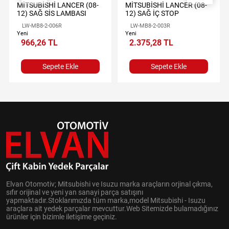
MİTSUBİSHİ LANCER (08-
MİTSUBİSHİ LANCER (08-
12) SAĞ SİS LAMBASI
12) SAĞ İÇ STOP
LW-MB8-2-006R
LW-MB8-2-003R
Yeni
Yeni
966,26 TL
2.375,28 TL
Sepete Ekle
Sepete Ekle
Elvan Otomotiv; Mitsubishi ve Isuzu marka araçların orjinal çıkma,
sıfır orijinal ve yeni yan sanayi parça satışını
yapmaktadır.Stoklarımızda tüm marka,model Mitsubishi - Isuzu
araçlara ait yedek parçalar mevcuttur.Web Sitemizde bulamadığınız
ürünler için bizimle iletişime geçiniz.