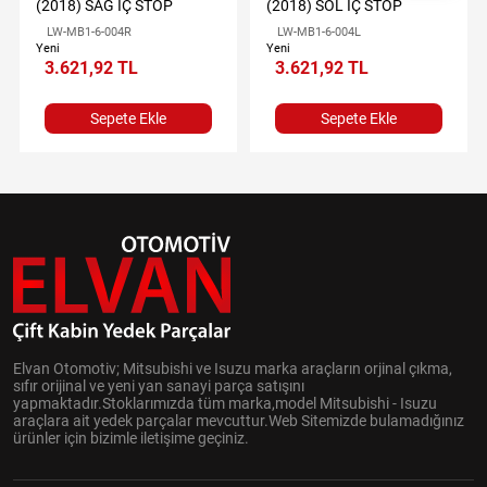
(2018) SAĞ İÇ STOP
(2018) SOL İÇ STOP
LW-MB1-6-004R
LW-MB1-6-004L
Yeni
Yeni
3.621,92 TL
3.621,92 TL
Sepete Ekle
Sepete Ekle
Elvan Otomotiv; Mitsubishi ve Isuzu marka araçların orjinal çıkma,
sıfır orijinal ve yeni yan sanayi parça satışını
yapmaktadır.Stoklarımızda tüm marka,model Mitsubishi - Isuzu
araçlara ait yedek parçalar mevcuttur.Web Sitemizde bulamadığınız
ürünler için bizimle iletişime geçiniz.