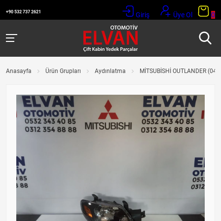
+90 532 737 2621
Giriş
Üye Ol
0
Anasayfa
Ürün Grupları
Aydınlatma
MİTSUBİSHİ OUTLANDER (04-0