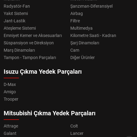
Radyatör-Fan
Şanzıman-Diferansiyel
Yakıt Sistemi
Airbag
Jant-Lastik
Filtre
Ateşleme Sistemi
Multimedya
Emniyet Kemer ve Aksesuarları
Kilometre Saati - Kadran
Süspansiyon ve Direksiyon
Şarj Dinamoları
Marş Dinamoları
Cam
Tampon - Tampon Parçaları
Diğer Ürünler
Isuzu Çıkma Yedek Parçaları
D-Max
Amigo
Trooper
Mitsubishi Çıkma Yedek Parçaları
Attrage
Colt
Galant
Lancer