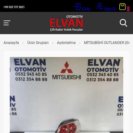
+90 532 737 2621
Giriş
Üye Ol
0
Anasayfa
Ürün Grupları
Aydınlatma
MİTSUBİSHİ OUTLANDER (04-