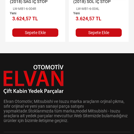
(2018) SAĞ İÇ STOP
(2018) SOL İÇ STOP
LW-MB1-6-004R
LW-MB1-6-004L
Yeni
Yeni
3.624,57 TL
3.624,57 TL
Sepete Ekle
Sepete Ekle
Elvan Otomotiv; Mitsubishi ve Isuzu marka araçların orjinal çıkma,
sıfır orijinal ve yeni yan sanayi parça satışını
yapmaktadır.Stoklarımızda tüm marka,model Mitsubishi - Isuzu
araçlara ait yedek parçalar mevcuttur.Web Sitemizde bulamadığınız
ürünler için bizimle iletişime geçiniz.