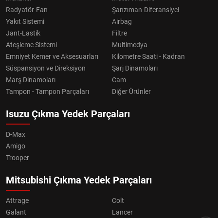
Radyatör-Fan
Şanzıman-Diferansiyel
Yakıt Sistemi
Airbag
Jant-Lastik
Filtre
Ateşleme Sistemi
Multimedya
Emniyet Kemer ve Aksesuarları
Kilometre Saati - Kadran
Süspansiyon ve Direksiyon
Şarj Dinamoları
Marş Dinamoları
Cam
Tampon - Tampon Parçaları
Diğer Ürünler
Isuzu Çıkma Yedek Parçaları
D-Max
Amigo
Trooper
Mitsubishi Çıkma Yedek Parçaları
Attrage
Colt
Galant
Lancer