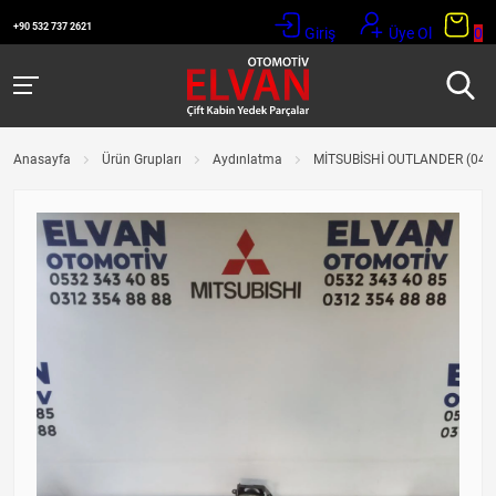
+90 532 737 2621
Giriş
Üye Ol
0
Anasayfa
Ürün Grupları
Aydınlatma
MİTSUBİSHİ OUTLANDER (04-0