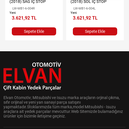
(2018) SAĞ İÇ STOP
(2018) SOL İÇ STOP
LW-MB1-6-004R
LW-MB1-6-004L
Yeni
Yeni
3.621,92 TL
3.621,92 TL
Sepete Ekle
Sepete Ekle
Elvan Otomotiv; Mitsubishi ve Isuzu marka araçların orjinal çıkma,
sıfır orijinal ve yeni yan sanayi parça satışını
yapmaktadır.Stoklarımızda tüm marka,model Mitsubishi - Isuzu
araçlara ait yedek parçalar mevcuttur.Web Sitemizde bulamadığınız
ürünler için bizimle iletişime geçiniz.