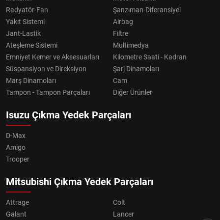
Radyatör-Fan
Şanzıman-Diferansiyel
Yakıt Sistemi
Airbag
Jant-Lastik
Filtre
Ateşleme Sistemi
Multimedya
Emniyet Kemer ve Aksesuarları
Kilometre Saati - Kadran
Süspansiyon ve Direksiyon
Şarj Dinamoları
Marş Dinamoları
Cam
Tampon - Tampon Parçaları
Diğer Ürünler
Isuzu Çıkma Yedek Parçaları
D-Max
Amigo
Trooper
Mitsubishi Çıkma Yedek Parçaları
Attrage
Colt
Galant
Lancer