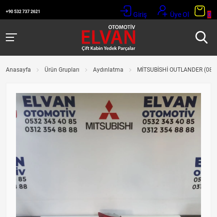
+90 532 737 2621
Giriş
Üye Ol
0
Anasayfa
Ürün Grupları
Aydınlatma
MİTSUBİSHİ OUTLANDER (08-1