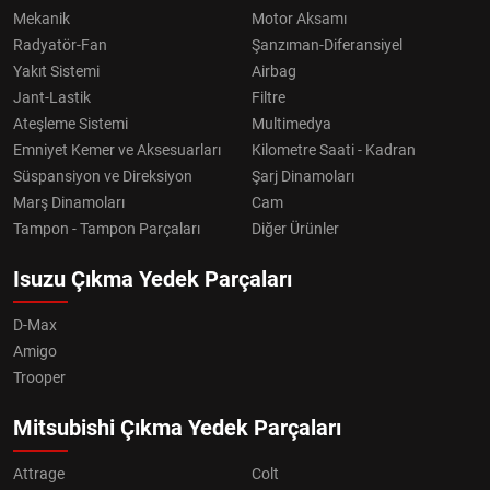
Mekanik
Motor Aksamı
Radyatör-Fan
Şanzıman-Diferansiyel
Yakıt Sistemi
Airbag
Jant-Lastik
Filtre
Ateşleme Sistemi
Multimedya
Emniyet Kemer ve Aksesuarları
Kilometre Saati - Kadran
Süspansiyon ve Direksiyon
Şarj Dinamoları
Marş Dinamoları
Cam
Tampon - Tampon Parçaları
Diğer Ürünler
Isuzu Çıkma Yedek Parçaları
D-Max
Amigo
Trooper
Mitsubishi Çıkma Yedek Parçaları
Attrage
Colt