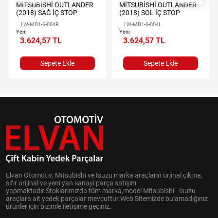
MİTSUBİSHİ OUTLANDER
MİTSUBİSHİ OUTLANDER
(2018) SAĞ İÇ STOP
(2018) SOL İÇ STOP
LW-MB1-6-004R
LW-MB1-6-004L
Yeni
Yeni
3.624,57 TL
3.624,57 TL
Sepete Ekle
Sepete Ekle
Elvan Otomotiv; Mitsubishi ve Isuzu marka araçların orjinal çıkma,
sıfır orijinal ve yeni yan sanayi parça satışını
yapmaktadır.Stoklarımızda tüm marka,model Mitsubishi - Isuzu
araçlara ait yedek parçalar mevcuttur.Web Sitemizde bulamadığınız
ürünler için bizimle iletişime geçiniz.