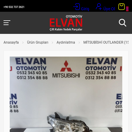
+90 532 737 2621
Giriş
Üye Ol
0
Anasayfa
Ürün Grupları
Aydınlatma
MİTSUBİSHİ OUTLANDER (15-