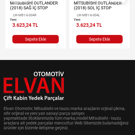
MİTSUBİSHİ OUTLANDER
MİTSUBİSHİ OUTLANDER
(2018) SAĞ İÇ STOP
(2018) SOL İÇ STOP
LW-MB1-6-004R
LW-MB1-6-004L
Yeni
Yeni
3.623,24 TL
3.623,24 TL
Sepete Ekle
Sepete Ekle
Elvan Otomotiv; Mitsubishi ve Isuzu marka araçların orjinal çıkma,
sıfır orijinal ve yeni yan sanayi parça satışını
yapmaktadır.Stoklarımızda tüm marka,model Mitsubishi - Isuzu
araçlara ait yedek parçalar mevcuttur.Web Sitemizde bulamadığınız
ürünler için bizimle iletişime geçiniz.