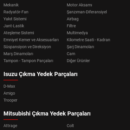
Mekanik
Motor Aksamı
Radyatör-Fan
Şanzıman-Diferansiyel
Yakıt Sistemi
Airbag
Jant-Lastik
Filtre
Ateşleme Sistemi
Multimedya
Emniyet Kemer ve Aksesuarları
Kilometre Saati - Kadran
Süspansiyon ve Direksiyon
Şarj Dinamoları
Marş Dinamoları
Cam
Tampon - Tampon Parçaları
Diğer Ürünler
Isuzu Çıkma Yedek Parçaları
D-Max
Amigo
Trooper
Mitsubishi Çıkma Yedek Parçaları
Attrage
Colt