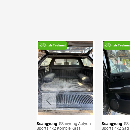
t
Hızlı Teslimat
Hızlı Teslima
Ssangyong
SSanyong Actyon
Ssangyong
SSanyong Actyon
8-2012 Sol Ön
Sports 4x2 Komple Kasa
Sports 4x2 Sağ 