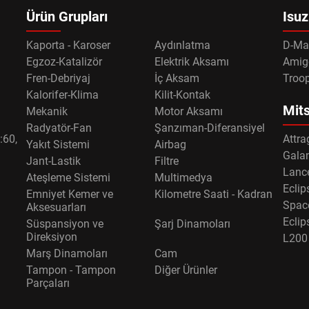
Ürün Grupları
Isuz
Kaporta - Karoser
Aydınlatma
D-Ma
Egzoz-Katalizör
Elektrik Aksamı
Amig
Fren-Debriyaj
İç Aksam
Troo
Kalorifer-Klima
Kilit-Kontak
Mits
Mekanik
Motor Aksamı
Radyatör-Fan
Şanzıman-Diferansiyel
:60,
Attra
Yakıt Sistemi
Airbag
Gala
Jant-Lastik
Filtre
Lance
Ateşleme Sistemi
Multimedya
Eclip
Emniyet Kemer ve
Kilometre Saati - Kadran
Spac
Aksesuarları
Eclip
Süspansiyon ve
Şarj Dinamoları
Direksiyon
L200
Marş Dinamoları
Cam
Tampon - Tampon
Diğer Ürünler
Parçaları