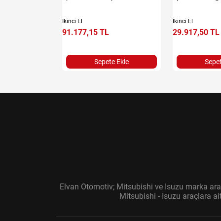
İkinci El
İkinci El
91.177,15 TL
29.917,50 TL
e Ekle
Sepete Ekle
Sepet
Elvan Otomotiv; Mitsubishi ve Isuzu marka araç
Mitsubishi - Isuzu araçlara a