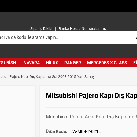
Sipariş Takibi
Banka Hesap Numaralarımız
TSUBISHI
NAVARA
HILUX
RANGER
MERCEDES X CLASS
F
ubishi Pajero Kapı Dış Kaplama Sol 2008-2015 Yan Sanayi
Mitsubishi Pajero Kapı Dış K
Mitsubishi Pajero Arka Kapı Dış Kaplama
Ürün Kodu:
LW-MB4-2-021L