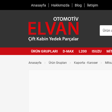
Anasayfa
Hakkımızda
Blog
İletişim
ÜRÜN GRUPLARI
D-MAX
L200
ISUZU
MI
Anasayfa
Ürün Grupları
Kaporta - Karoser
Mits