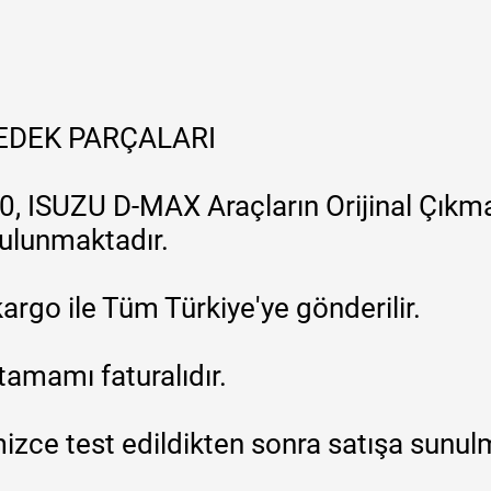
YEDEK PARÇALARI
, ISUZU D-MAX Araçların Orijinal Çıkma
 bulunmaktadır.
argo ile Tüm Türkiye'ye gönderilir.
tamamı faturalıdır.
zce test edildikten sonra satışa sunul