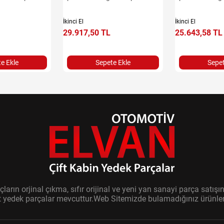
İkinci El
İkinci El
29.917,50 TL
25.643,58 TL
e Ekle
Sepete Ekle
Sepet
ların orjinal çıkma, sıfır orijinal ve yeni yan sanayi parça sat
it yedek parçalar mevcuttur.Web Sitemizde bulamadığınız ürünler i