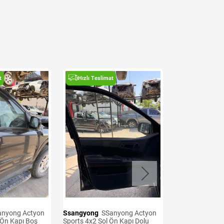
t
Hızlı Teslimat
Hızlı Teslima
Ssangyong
SSanyong Actyon
Ssangyong
SSanyong Actyon
 Ön Kapı Boş
Sports 4x2 Sol Ön Kapı Dolu
Sports 4x2 200