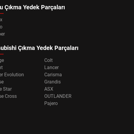
u Çıkma Yedek Parçaları
x
o
per
ubishi Çıkma Yedek Parçaları
ge
Colt
nt
Lancer
r Evolution
Carisma
se
Grandis
e Star
ASX
se Cross
OUTLANDER
Pajero