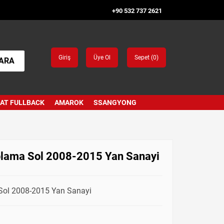
+90 532 737 2621
Giriş
Üye Ol
Sepet (
0
)
ARA
IAT FULLBACK
AMAROK
SSANGYONG
aplama Sol 2008-2015 Yan Sanayi
 Sol 2008-2015 Yan Sanayi