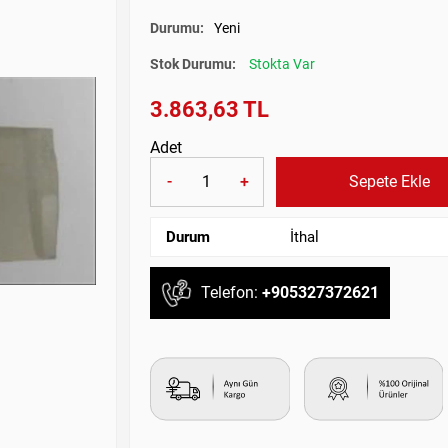
Durumu:
Yeni
Stok Durumu:
Stokta Var
3.863,63 TL
Adet
-
+
Sepete Ekle
Durum
İthal
Telefon:
+905327372621