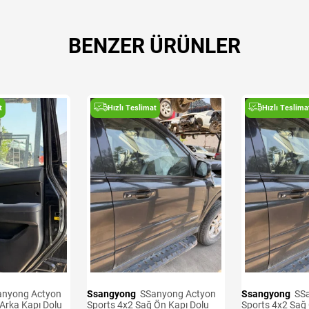
BENZER ÜRÜNLER
t
Hızlı Teslimat
Hızlı Teslima
Ssangyong
SSanyong Actyon
Ssangyong
SSanyong Actyon
Arka Kapı Dolu
Sports 4x2 Sağ Ön Kapı Dolu
Sports 4x2 Sağ