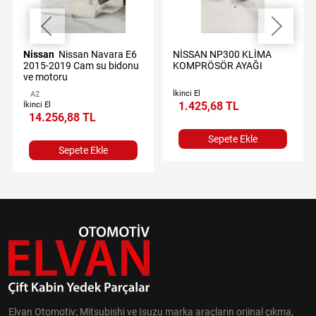
Nissan
Nissan Navara E6
NİSSAN NP300 KLİMA
2015-2019 Cam su bidonu
KOMPRÖSÖR AYAĞI
ve motoru
İkinci El
A2
1.425,68 TL
İkinci El
14.256,88 TL
Sepete Ekle
Sepete Ekle
Elvan Otomotiv; Mitsubishi ve Isuzu marka araçların orjinal çıkma,