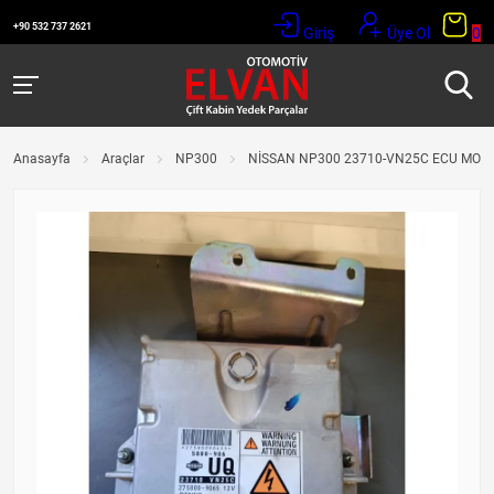
+90 532 737 2621
Giriş
Üye Ol
0
Anasayfa
Araçlar
NP300
NİSSAN NP300 23710-VN25C ECU MOTO