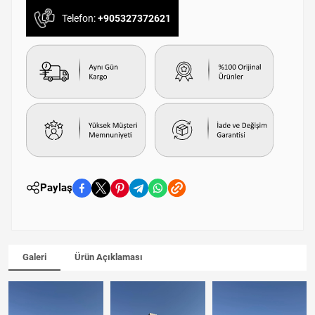
Telefon:
+905327372621
Paylaş
Galeri
Ürün Açıklaması