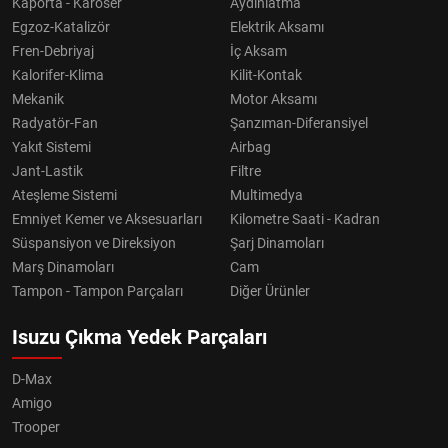
Kaporta - Karoser
Aydınlatma
Egzoz-Katalizör
Elektrik Aksamı
Fren-Debriyaj
İç Aksam
Kalorifer-Klima
Kilit-Kontak
Mekanik
Motor Aksamı
Radyatör-Fan
Şanzıman-Diferansiyel
Yakıt Sistemi
Airbag
Jant-Lastik
Filtre
Ateşleme Sistemi
Multimedya
Emniyet Kemer ve Aksesuarları
Kilometre Saati - Kadran
Süspansiyon ve Direksiyon
Şarj Dinamoları
Marş Dinamoları
Cam
Tampon - Tampon Parçaları
Diğer Ürünler
Isuzu Çıkma Yedek Parçaları
D-Max
Amigo
Trooper