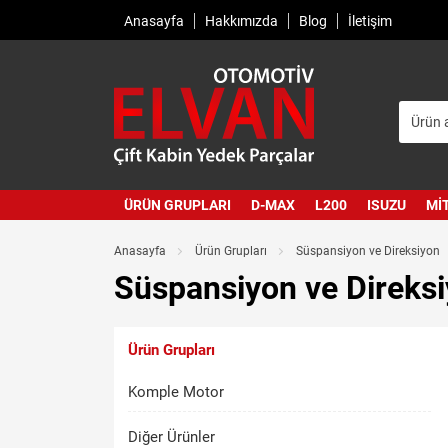
Anasayfa
Hakkımızda
Blog
İletişim
ÜRÜN GRUPLARI
D-MAX
L200
ISUZU
MI
Anasayfa
Ürün Grupları
Süspansiyon ve Direksiyon
Süspansiyon ve Direks
Ürün Grupları
Komple Motor
Diğer Ürünler