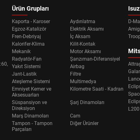
Ürün Grupları
Isuz
Kaporta - Karoser
Aydınlatma
D-Ma
Egzoz-Katalizör
Elektrik Aksamı
Amig
Fren-Debriyaj
İç Aksam
Troo
Kalorifer-Klima
Kilit-Kontak
Mits
Mekanik
Motor Aksamı
Radyatör-Fan
Şanzıman-Diferansiyel
:60,
Attra
Yakıt Sistemi
Airbag
Gala
Jant-Lastik
Filtre
Lance
Ateşleme Sistemi
Multimedya
Eclip
Emniyet Kemer ve
Kilometre Saati - Kadran
Spac
Aksesuarları
Eclip
Süspansiyon ve
Şarj Dinamoları
Direksiyon
L200
Marş Dinamoları
Cam
Tampon - Tampon
Diğer Ürünler
Parçaları