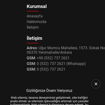
Kurumsal
Süspansiyon ve Direksiyon
Anasayfa
Şarj Dinamoları
Hakkımızda
İletişim
Marş Dinamoları
İletişim
Cam
Adres:
Uğur Mumcu Mahallesi, 1573. Sokak No
Tampon - Tampon Parçaları
06370 Yenimahalle/Ankara
GSM:
+90 (532) 737 2621
GSM:
0 (532) 737 2621 (Whatsapp)
GSM:
0 (532) 737 2621
Gizliliğinize Önem Veriyoruz
Web sitemiz, tarama deneyiminizi geliştirmek, site trafiğini
analiz etmek ve sitemizin işlevselliğini artırmak için çerezler
kullanmaktadır. Web sitemizi kullanmaya devam ederek, bu