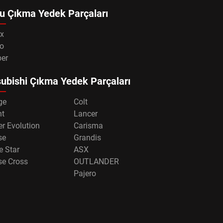
u Çıkma Yedek Parçaları
x
o
per
ubishi Çıkma Yedek Parçaları
ge
Colt
nt
Lancer
r Evolution
Carisma
se
Grandis
e Star
ASX
se Cross
OUTLANDER
Pajero