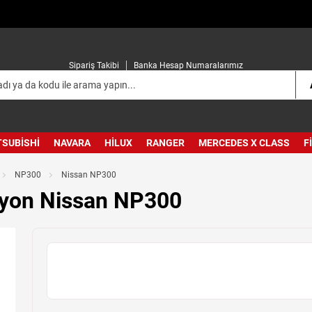
Sipariş Takibi
Banka Hesap Numaralarımız
TSUBISHI
NAVARA
HILUX
RANGER
MERCEDES X CLASS
F
NP300
Nissan NP300
iyon Nissan NP300