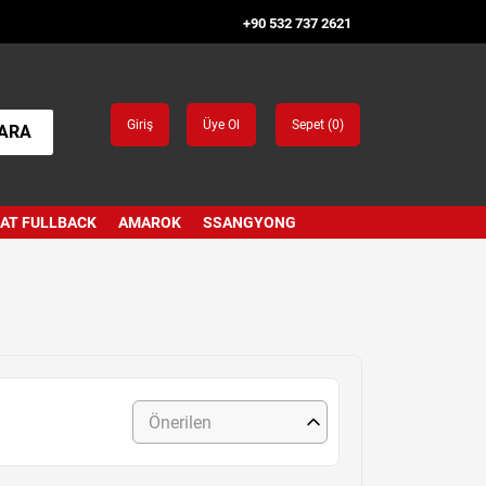
+90 532 737 2621
Giriş
Üye Ol
Sepet (
0
)
ARA
IAT FULLBACK
AMAROK
SSANGYONG
Önerilen