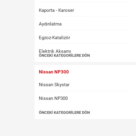
Kaporta - Karoser
Aydınlatma
Egzoz-Katalizör
Elektrik Aksamı
ÖNCEKI KATEGORILERE DÖN
Fren-Debriyaj
Nissan NP300
İç Aksam
Nissan Skystar
Kalorifer-Klima
Nissan NP300
Kilit-Kontak
ÖNCEKI KATEGORILERE DÖN
Mekanik
Motor Aksamı