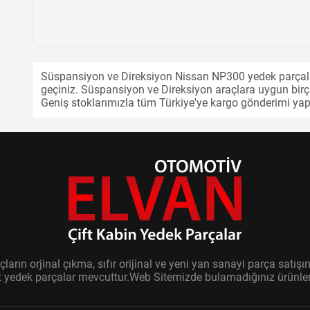
Süspansiyon ve Direksiyon Nissan NP300 yedek parçalar
geçiniz. Süspansiyon ve Direksiyon araçlara uygun birço
Geniş stoklarımızla tüm Türkiye'ye kargo gönderimi ya
ların orjinal çıkma, sıfır orijinal ve yeni yan sanayi parça sat
it yedek parçalar mevcuttur.Web Sitemizde bulamadığınız ürünler i