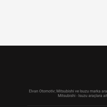
Radyatör-Fan
Şanzıman-Diferansiyel
Yakıt Sistemi
Airbag
Jant-Lastik
Filtre
Ateşleme Sistemi
Multimedya
Elvan Otomotiv; Mitsubishi ve Isuzu marka araç
Emniyet Kemer ve Aksesuarları
Mitsubishi - Isuzu araçlara a
Kilometre Saati - Kadran