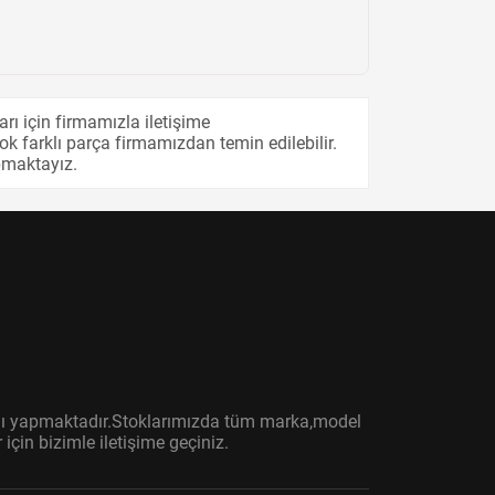
ı için firmamızla iletişime
k farklı parça firmamızdan temin edilebilir.
pmaktayız.
ışını yapmaktadır.Stoklarımızda tüm marka,model
çin bizimle iletişime geçiniz.