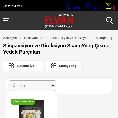
+90 532 737 2621
Giriş
Üye Ol
0
Anasayfa
Ürün Grupları
Süspansiyon ve Direksiyon
SsangYong
Süspansiyon ve Direksiyon SsangYong Çıkma
Yedek Parçaları
Süspansiyo...
SsangYong
Önerilen
Hızlı Teslimat