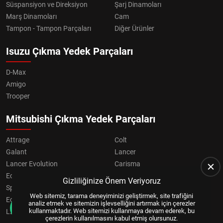
Süspansiyon ve Direksiyon
Şarj Dinamoları
Marş Dinamoları
Cam
Tampon - Tampon Parçaları
Diğer Ürünler
Isuzu Çıkma Yedek Parçaları
D-Max
Amigo
Trooper
Mitsubishi Çıkma Yedek Parçaları
Attrage
Colt
Galant
Lancer
Lancer Evolution
Carisma
Eclipse
Grandis
Gizliliğinize Önem Veriyoruz
Space Star
ASX
Web sitemiz, tarama deneyiminizi geliştirmek, site trafiğini
Eclipse Cross
OUTLANDER
analiz etmek ve sitemizin işlevselliğini artırmak için çerezler
kullanmaktadır. Web sitemizi kullanmaya devam ederek, bu
L200
Pajero
çerezlerin kullanılmasını kabul etmiş olursunuz.