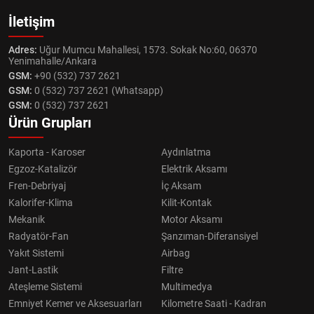
İletişim
Adres:
Uğur Mumcu Mahallesi, 1573. Sokak No:60, 06370
Yenimahalle/Ankara
GSM:
+90 (532) 737 2621
GSM:
0 (532) 737 2621 (Whatsapp)
GSM:
0 (532) 737 2621
Ürün Grupları
Kaporta - Karoser
Aydınlatma
Egzoz-Katalizör
Elektrik Aksamı
Fren-Debriyaj
İç Aksam
Kalorifer-Klima
Kilit-Kontak
Mekanik
Motor Aksamı
Radyatör-Fan
Şanzıman-Diferansiyel
Yakıt Sistemi
Airbag
Jant-Lastik
Filtre
Ateşleme Sistemi
Multimedya
Emniyet Kemer ve Aksesuarları
Kilometre Saati - Kadran