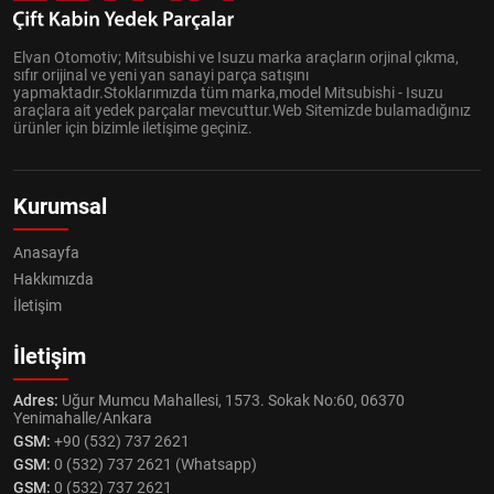
Elvan Otomotiv; Mitsubishi ve Isuzu marka araçların orjinal çıkma,
sıfır orijinal ve yeni yan sanayi parça satışını
yapmaktadır.Stoklarımızda tüm marka,model Mitsubishi - Isuzu
araçlara ait yedek parçalar mevcuttur.Web Sitemizde bulamadığınız
ürünler için bizimle iletişime geçiniz.
Kurumsal
Anasayfa
Hakkımızda
İletişim
İletişim
Adres:
Uğur Mumcu Mahallesi, 1573. Sokak No:60, 06370
Yenimahalle/Ankara
GSM:
+90 (532) 737 2621
GSM:
0 (532) 737 2621 (Whatsapp)
GSM:
0 (532) 737 2621