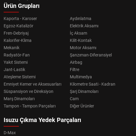
Ürün Grupları
Kaporta - Karoser
Aydınlatma
Egzoz-Katalizör
Elektrik Aksamı
Fren-Debriyaj
İç Aksam
Kalorifer-Klima
Kilit-Kontak
Mekanik
Motor Aksamı
Radyatör-Fan
Şanzıman-Diferansiyel
Yakıt Sistemi
Airbag
Jant-Lastik
Filtre
Ateşleme Sistemi
Multimedya
Emniyet Kemer ve Aksesuarları
Kilometre Saati - Kadran
Süspansiyon ve Direksiyon
Şarj Dinamoları
Marş Dinamoları
Cam
Tampon - Tampon Parçaları
Diğer Ürünler
Isuzu Çıkma Yedek Parçaları
D-Max