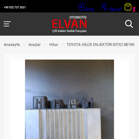
+90 532 737 2621
Giriş
Üye Ol
0
Anasayfa
Araçlar
Hilux
TOYOTA HİLÜX ENJEKTÖR ISITICI BEYNİ