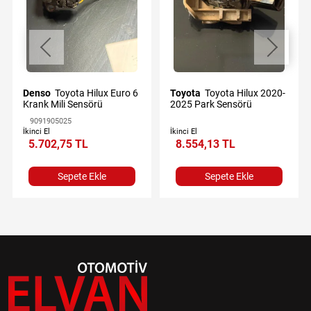
Denso
Toyota Hilux Euro 6
Toyota
Toyota Hilux 2020-
Krank Mili Sensörü
2025 Park Sensörü
9091905025
İkinci El
İkinci El
5.702,75 TL
8.554,13 TL
Sepete Ekle
Sepete Ekle