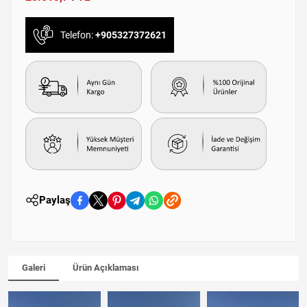
Telefon:
+905327372621
Paylaş
Galeri
Ürün Açıklaması