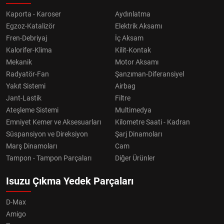
Kaporta - Karoser
Aydınlatma
Egzoz-Katalizör
Elektrik Aksamı
Fren-Debriyaj
İç Aksam
Kalorifer-Klima
Kilit-Kontak
Mekanik
Motor Aksamı
Radyatör-Fan
Şanzıman-Diferansiyel
Yakıt Sistemi
Airbag
Jant-Lastik
Filtre
Ateşleme Sistemi
Multimedya
Emniyet Kemer ve Aksesuarları
Kilometre Saati - Kadran
Süspansiyon ve Direksiyon
Şarj Dinamoları
Marş Dinamoları
Cam
Tampon - Tampon Parçaları
Diğer Ürünler
Isuzu Çıkma Yedek Parçaları
D-Max
Amigo